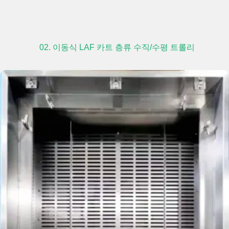
02. 이동식 LAF 카트 층류 수직/수평 트롤리