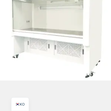
TR
PL
ES
RO
RU
PT
IT
FR
EN
KO