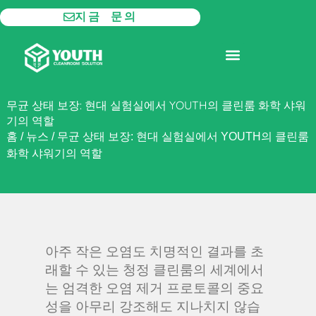
콘
지금 문의
텐
츠
모듈형 클린룸
제품
로
건
너
무균 상태 보장: 현대 실험실에서 YOUTH의 클린룸 화학 샤워
뛰
기의 역할
기
홈
/
뉴스
/
무균 상태 보장: 현대 실험실에서 YOUTH의 클린룸
화학 샤워기의 역할
아주 작은 오염도 치명적인 결과를 초
래할 수 있는 청정 클린룸의 세계에서
는 엄격한 오염 제거 프로토콜의 중요
성을 아무리 강조해도 지나치지 않습