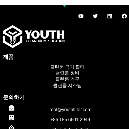
유
트
링
F
튜
위
크
a
브
터
드
c
인
e
b
o
o
k
제품
클린룸 공기 필터
클린룸 장비
클린룸 가구
클린룸 시스템
문의하기
TR
root@youthfilter.com
PL
+86 185 6601 2949
ES