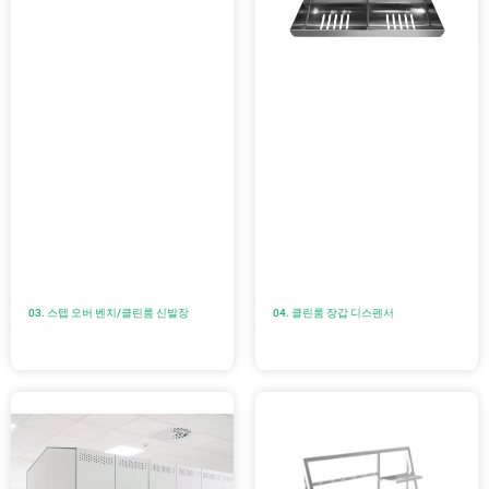
03. 스텝 오버 벤치/클린룸 신발장
04. 클린룸 장갑 디스펜서