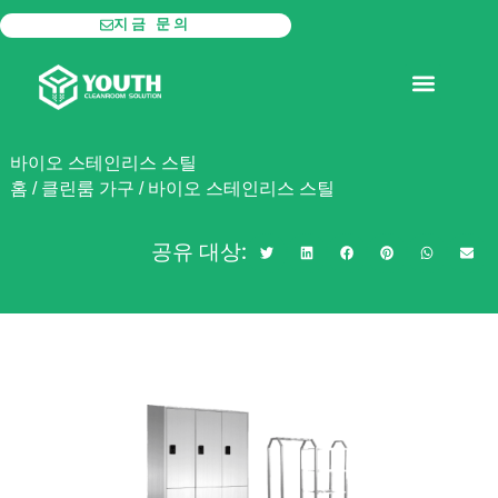
콘
지금 문의
텐
츠
모듈형 클린룸
로
건
너
바이오 스테인리스 스틸
뛰
홈
/
클린룸 가구
/
바이오 스테인리스 스틸
기
공유 대상: