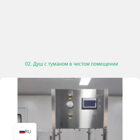
TR
PL
ES
02. Душ с туманом в чистом помещении
RO
PT
IT
KO
FR
EN
RU