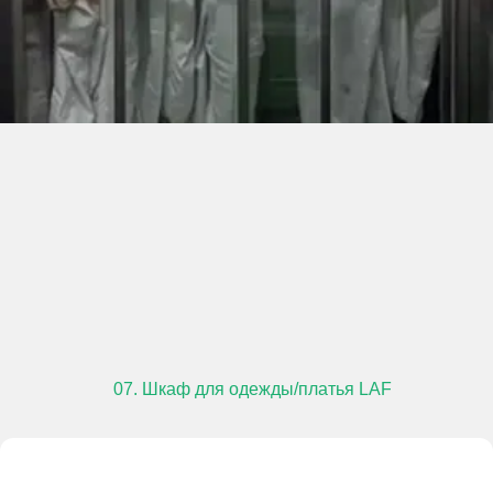
07. Шкаф для одежды/платья LAF