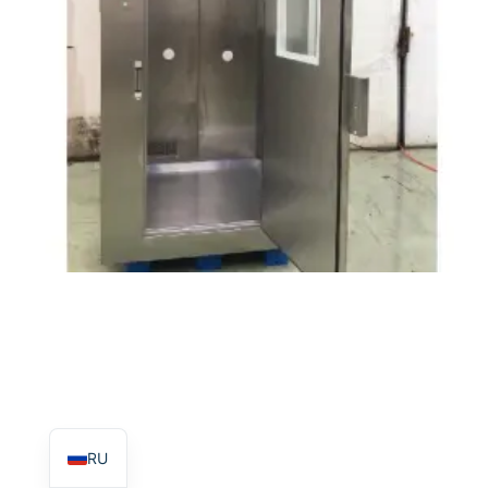
TR
PL
ES
RO
PT
IT
KO
FR
EN
RU