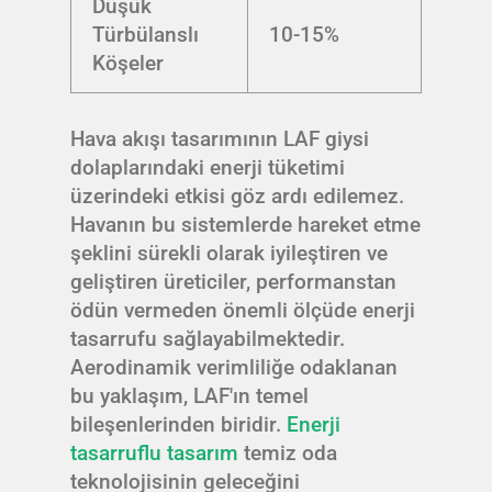
Düşük
Türbülanslı
10-15%
Köşeler
Hava akışı tasarımının LAF giysi
dolaplarındaki enerji tüketimi
üzerindeki etkisi göz ardı edilemez.
Havanın bu sistemlerde hareket etme
şeklini sürekli olarak iyileştiren ve
geliştiren üreticiler, performanstan
ödün vermeden önemli ölçüde enerji
tasarrufu sağlayabilmektedir.
Aerodinamik verimliliğe odaklanan
bu yaklaşım, LAF'ın temel
bileşenlerinden biridir.
Enerji
tasarruflu tasarım
temiz oda
teknolojisinin geleceğini