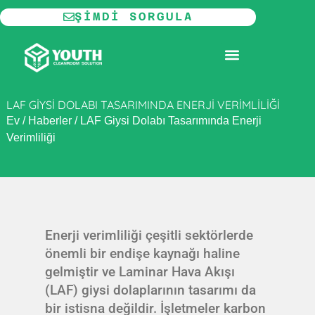
İçeriğe
ŞIMDI SORGULA
atla
MODÜLER TEMIZ ODA
LAF GIYSI DOLABI TASARIMINDA ENERJI VERIMLILIĞI
Ev
/
Haberler
/
LAF Giysi Dolabı Tasarımında Enerji
Verimliliği
Enerji verimliliği çeşitli sektörlerde
önemli bir endişe kaynağı haline
gelmiştir ve Laminar Hava Akışı
(LAF) giysi dolaplarının tasarımı da
bir istisna değildir. İşletmeler karbon