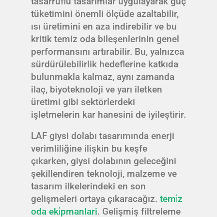
tasarruflu tasarımlar uygulayarak güç
tüketimini önemli ölçüde azaltabilir,
ısı üretimini en aza indirebilir ve bu
kritik temiz oda bileşenlerinin genel
performansını artırabilir. Bu, yalnızca
sürdürülebilirlik hedeflerine katkıda
bulunmakla kalmaz, aynı zamanda
ilaç, biyoteknoloji ve yarı iletken
üretimi gibi sektörlerdeki
işletmelerin kar hanesini de iyileştirir.
LAF giysi dolabı tasarımında enerji
verimliliğine ilişkin bu keşfe
çıkarken, giysi dolabının geleceğini
şekillendiren teknoloji, malzeme ve
tasarım ilkelerindeki en son
gelişmeleri ortaya çıkaracağız.
temi̇z
oda eki̇pmanlari
. Gelişmiş filtreleme