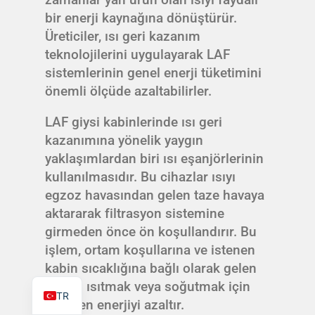
bir enerji kaynağına dönüştürür.
Üreticiler, ısı geri kazanım
teknolojilerini uygulayarak LAF
sistemlerinin genel enerji tüketimini
PL
önemli ölçüde azaltabilirler.
ES
LAF giysi kabinlerinde ısı geri
RO
kazanımına yönelik yaygın
RU
yaklaşımlardan biri ısı eşanjörlerinin
kullanılmasıdır. Bu cihazlar ısıyı
PT
egzoz havasından gelen taze havaya
IT
aktararak filtrasyon sistemine
KO
girmeden önce ön koşullandırır. Bu
işlem, ortam koşullarına ve istenen
FR
kabin sıcaklığına bağlı olarak gelen
EN
havayı ısıtmak veya soğutmak için
TR
gereken enerjiyi azaltır.