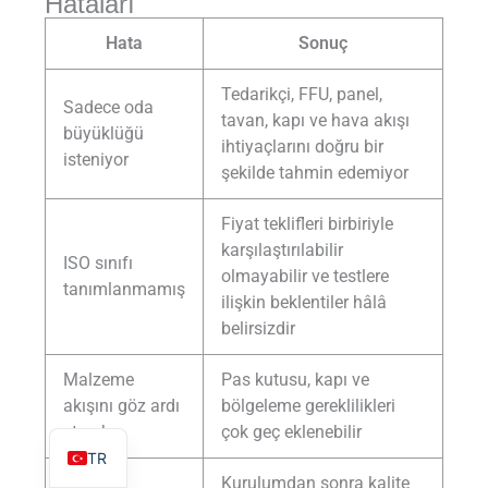
Hataları
Hata
Sonuç
Tedarikçi, FFU, panel,
Sadece oda
tavan, kapı ve hava akışı
büyüklüğü
PL
ihtiyaçlarını doğru bir
isteniyor
ES
şekilde tahmin edemiyor
RO
Fiyat teklifleri birbiriyle
RU
karşılaştırılabilir
ISO sınıfı
olmayabilir ve testlere
PT
tanımlanmamış
ilişkin beklentiler hâlâ
IT
belirsizdir
KO
Malzeme
Pas kutusu, kapı ve
FR
akışını göz ardı
bölgeleme gereklilikleri
EN
etmek
çok geç eklenebilir
TR
Kurulumdan sonra kalite