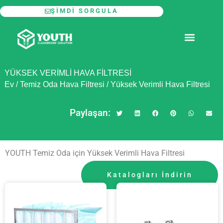
İçeriğe
ŞIMDI SORGULA
atla
MODÜLER TEMIZ ODA
YÜKSEK VERIMLI HAVA FILTRESI
Ev
/
Temiz Oda Hava Filtresi
/
Yüksek Verimli Hava Filtresi
Paylaşan:
YOUTH Temiz Oda için Yüksek Verimli Hava Filtresi
Katalogları İndirin