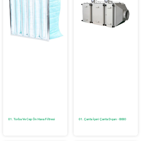
01. Torba Ve Cep Ön Hava Filtresi
01. Çanta İçeri Çanta Dışarı - BIBO