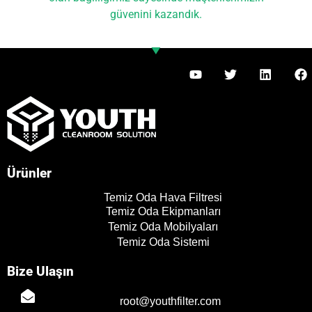
güvenini kazandık.
Y
T
L
F
o
w
i
a
u
i
n
c
t
t
k
e
u
t
e
b
b
e
d
o
e
r
i
o
n
k
Ürünler
Temiz Oda Hava Filtresi
Temiz Oda Ekipmanları
Temiz Oda Mobilyaları
Temiz Oda Sistemi
Bize Ulaşın
PL
root@youthfilter.com