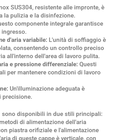
 inox SUS304, resistente alle impronte, è
ta la pulizia e la disinfezione.
esto componente integrale garantisce
n ingresso.
e d'aria variabile:
L'unità di soffiaggio è
olata, consentendo un controllo preciso
ia all'interno dell'area di lavoro pulita.
'aria e pressione differenziale:
Questi
ali per mantenere condizioni di lavoro
ne:
Un'illuminazione adeguata è
i precisione.
ono disponibili in due stili principali:
 metodi di alimentazione dell'aria
 con piastra orifiziale e l'alimentazione
d'aria di queste cappe è verticale, con