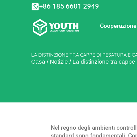
Vai
+86 185 6601 2949
al
contenuto
Cooperazione
LA DISTINZIONE TRA CAPPE DI PESATURA E C
Casa
/
Notizie
/
La distinzione tra cappe 
Nel regno degli ambienti controllat
standard sono fondamentali. Com