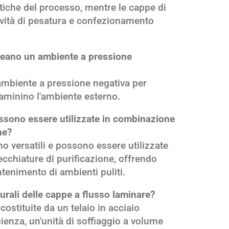
itiche del processo, mentre le cappe di
ività di pesatura e confezionamento
creano un ambiente a pressione
ambiente a pressione negativa per
ntaminino l'ambiente esterno.
ssono essere utilizzate in combinazione
ne?
no versatili e possono essere utilizzate
cchiature di purificazione, offrendo
tenimento di ambienti puliti.
urali delle cappe a flusso laminare?
ostituite da un telaio in acciaio
icienza, un'unità di soffiaggio a volume