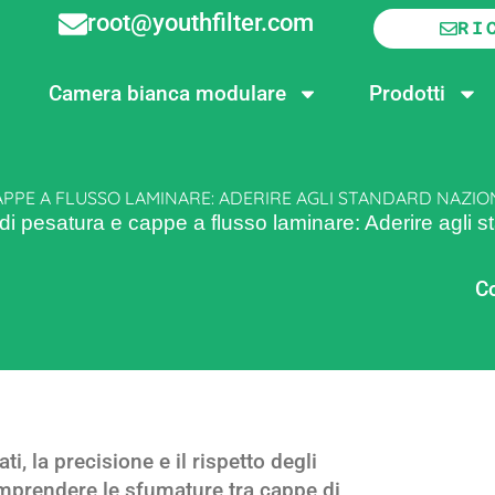
root@youthfilter.com
RI
Camera bianca modulare
Prodotti
APPE A FLUSSO LAMINARE: ADERIRE AGLI STANDARD NAZION
di pesatura e cappe a flusso laminare: Aderire agli s
Co
i, la precisione e il rispetto degli
prendere le sfumature tra cappe di