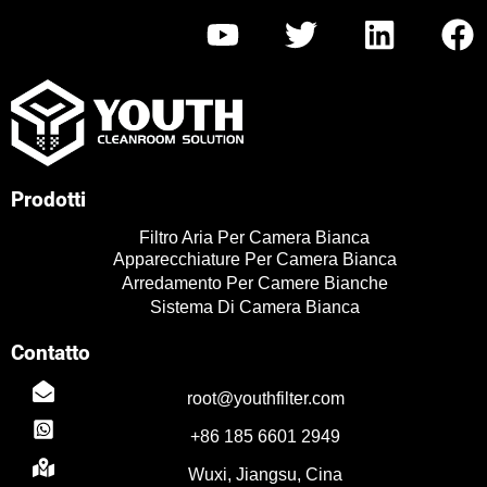
Y
T
L
F
o
w
i
a
u
i
n
c
t
t
k
e
u
t
e
b
b
e
d
o
Prodotti
e
r
i
o
Filtro Aria Per Camera Bianca
n
k
Apparecchiature Per Camera Bianca
Arredamento Per Camere Bianche
Sistema Di Camera Bianca
Contatto
TR
root@youthfilter.com
PL
+86 185 6601 2949
ES
Wuxi, Jiangsu, Cina