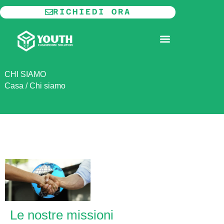
Vai
RICHIEDI ORA
al
contenuto
CAMERA BIANCA MODULARE
INFORMAZIONI SU
CHI SIAMO
Casa
/
Chi siamo
Le nostre missioni