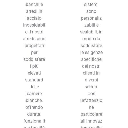
banchi e
sistemi
arredi in
sono
acciaio
personaliz
inossidabil
zabili e
e. I nostri
scalabili, in
arredi sono
modo da
progettati
soddisfare
per
le esigenze
soddisfare
specifiche
i più
dei nostri
elevati
clienti in
standard
diversi
delle
settori.
camere
Con
bianche,
un'attenzio
offrendo
ne
durata,
particolare
funzionalit
all'innovaz
à e facilità
ione e alla