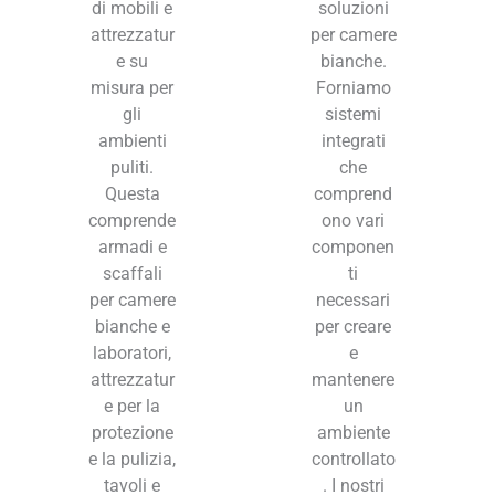
di mobili e
soluzioni
attrezzatur
per camere
e su
bianche.
misura per
Forniamo
gli
sistemi
ambienti
integrati
puliti.
che
Questa
comprend
comprende
ono vari
armadi e
componen
scaffali
ti
per camere
necessari
bianche e
per creare
laboratori,
e
attrezzatur
mantenere
e per la
un
protezione
ambiente
e la pulizia,
controllato
tavoli e
. I nostri