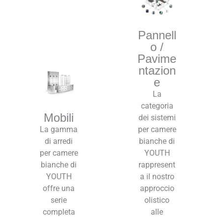
Pannell
o /
Pavime
ntazion
e
La
categoria
Mobili
dei sistemi
La gamma
per camere
di arredi
bianche di
per camere
YOUTH
bianche di
rappresent
YOUTH
a il nostro
offre una
approccio
serie
olistico
completa
alle