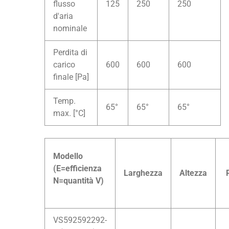
flusso
125
250
250
d'aria
nominale
Perdita di
carico
600
600
600
finale [Pa]
Temp.
65°
65°
65°
max. [°C]
Modello
(E=efficienza
Larghezza
Altezza
P
N=quantità V)
VS592592292-