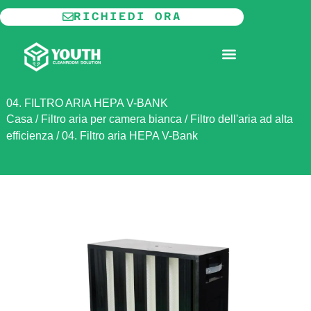
Vai
RICHIEDI ORA
al
contenuto
CAMERA BIANCA MODULARE
INFORMAZIONI SU
04. FILTRO ARIA HEPA V-BANK
Casa
/
Filtro aria per camera bianca
/
Filtro dell'aria ad alta
efficienza
/
04. Filtro aria HEPA V-Bank