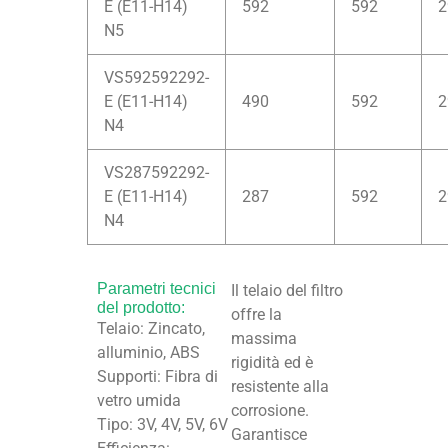
E (E11-H14)
592
592
2
N5
VS592592292-
E (E11-H14)
490
592
2
N4
VS287592292-
E (E11-H14)
287
592
2
N4
Parametri tecnici
Il telaio del filtro
del prodotto:
offre la
Telaio: Zincato,
massima
alluminio, ABS
rigidità ed è
Supporti: Fibra di
resistente alla
vetro umida
corrosione.
Tipo: 3V, 4V, 5V, 6V
Garantisce