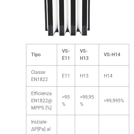
VS-
VS-
Tipo
VS-H14
E11
H13
Classe
E11
H13
H14
EN1822
Efficienza
>95
>99,95
EN1822@
>99,995%
%
%
MPPS [%]
Iniziale-
ΔP[Pa] al