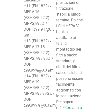
Efficienza:
prestazioni di
H11 (EN 1822) /
filtrazione
MERV 16
stabili a lungo
(ASHRAE 52.2)
termine. Poiché
MPPS:≥95% /
i filtri HEPA V-
DOP: ≥99.9%@0.3
bank si
µm
adattano ai
H13 (EN 1822) /
telai di
MERV 17-18
montaggio dei
(ASHRAE 52.2)
filtri a sacco
MPPS: ≥99,95% /
standard, gli
DOP:
stadi dei filtri a
≥99.99%@0.3 µm
sacco esistenti
H14 (EN 1822) /
possono essere
MERV 19
facilmente
(ASHRAE 52.2)
aggiornati con
MPPS:≥99,995% /
la sostituzione.
DOP:
Per saperne di
≥99.999%@0.3 µm
più
Filtro aria a