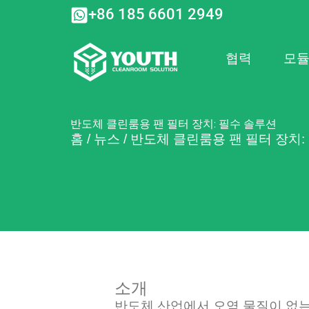
콘
+86 185 6601 2949
텐
츠
로
협력
모듈
건
너
뛰
기
반도체 클린룸용 팬 필터 장치: 필수 솔루션
홈
/
뉴스
/
반도체 클린룸용 팬 필터 장치:
소개
반도체 산업에서 오염 물질이 없