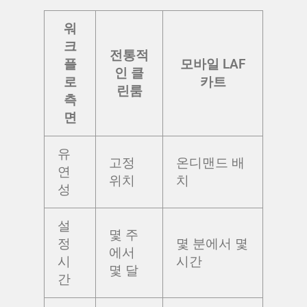
워
크
전통적
플
모바일 LAF
인 클
로
카트
린룸
측
면
유
고정
온디맨드 배
연
위치
치
성
설
몇 주
정
몇 분에서 몇
에서
시
시간
몇 달
간