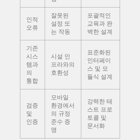
잘못된
포괄적인
인적
설정 또
교육과 완
오류
는 작동
벽한 설계
기존
표준화된
시스
시설 인
인터페이
템과
프라와의
스 및 모
의
호환성
듈식 설계
통합
모바일
강력한 테
검증
환경에서
스트 프로
및
의 규정
토콜 및
인증
준수 증
문서화
명