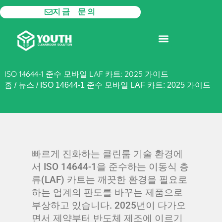
콘
지금 문의
텐
츠
모듈형 클린룸
제품
로
건
너
ISO 14644-1 준수 모바일 LAF 카트: 2025 가이드
뛰
홈
/
뉴스
/
ISO 14644-1 준수 모바일 LAF 카트: 2025 가이드
기
빠르게 진화하는 클린룸 기술 환경에
서 ISO 14644-1을 준수하는 이동식 층
류(LAF) 카트는 깨끗한 환경을 필요로
하는 업계의 판도를 바꾸는 제품으로
부상하고 있습니다. 2025년이 다가오
면서 제약부터 반도체 제조에 이르기