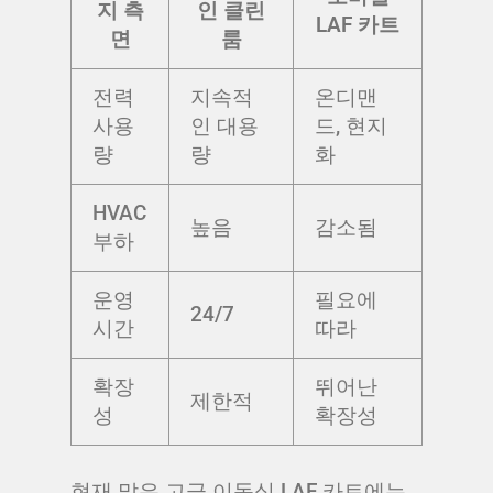
지 측
인 클린
LAF 카트
면
룸
전력
지속적
온디맨
사용
인 대용
드, 현지
량
량
화
HVAC
높음
감소됨
부하
운영
필요에
24/7
시간
따라
확장
뛰어난
제한적
성
확장성
현재 많은 고급 이동식 LAF 카트에는