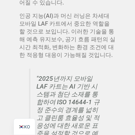
어질 수 있습니다.
인공 지능(AI)과 머신 러닝은 차세대
모바일 LAF 카트에서 중요한 역할을
할 것으로 보입니다. 이러한 기술을 통
TR
해 예측 유지보수, 공기 흐름 패턴의 실
시간 최적화, 변화하는 환경 조건에 대
PL
한 적응형 대응이 가능해질 것입니다.
ES
RO
RU
"2025년까지 모바일
LAF 카트는 AI 기반 시
PT
스템과 첨단 소재를 통
IT
합하여 ISO 14644-1 규
FR
정 준수의 경계를 넓히
고 클린룸 효율성 및 적
EN
응성에 대한 새로운 표
KO
준을 설정할 것으로 예