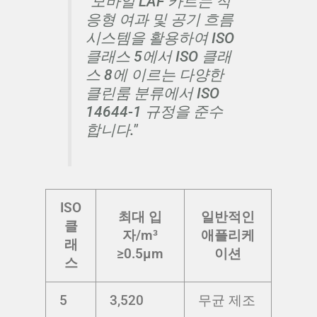
"모바일 LAF 카트는 적
응형 여과 및 공기 흐름
시스템을 활용하여 ISO
클래스 5에서 ISO 클래
스 8에 이르는 다양한
클린룸 분류에서 ISO
14644-1 규정을 준수
합니다."
ISO
최대 입
일반적인
클
자/m³
애플리케
래
≥0.5µm
이션
스
5
3,520
무균 제조