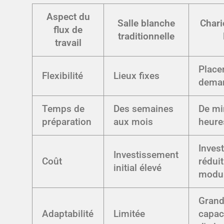
Aspect du
Salle blanche
Chari
flux de
traditionnelle
travail
Place
Flexibilité
Lieux fixes
dema
Temps de
Des semaines
De mi
préparation
aux mois
heure
Inves
Investissement
Coût
réduit
initial élevé
modul
Gran
Adaptabilité
Limitée
capac