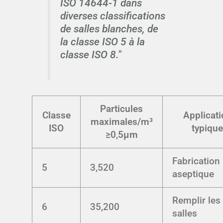
ISO 14644-1 dans
diverses classifications
de salles blanches, de
la classe ISO 5 à la
classe ISO 8."
Particules
Classe
Applicati
maximales/m³
ISO
typique
≥0,5µm
Fabrication
5
3,520
aseptique
Remplir les
6
35,200
salles