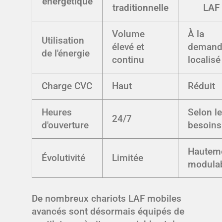
énergétique
traditionnelle
LAF
Volume
À la
Utilisation
élevé et
demand
de l'énergie
continu
localisé
Charge CVC
Haut
Réduit
Heures
Selon l
24/7
d'ouverture
besoins
Hautem
Évolutivité
Limitée
modula
De nombreux chariots LAF mobiles
avancés sont désormais équipés de