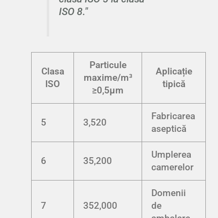
ISO 8."
Particule
Clasa
Aplicație
maxime/m³
ISO
tipică
≥0,5µm
Fabricarea
5
3,520
aseptică
Umplerea
6
35,200
camerelor
Domenii
7
352,000
de