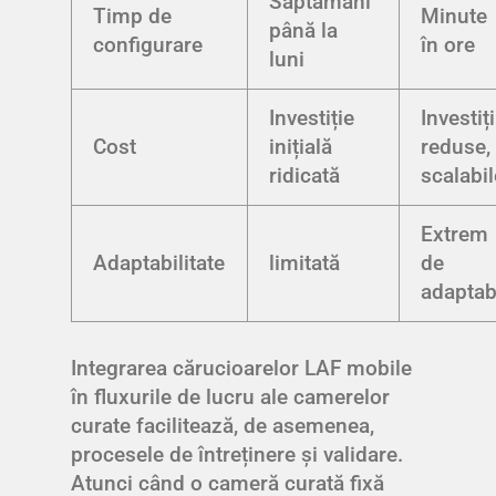
Săptămâni
Timp de
Minute
până la
configurare
în ore
luni
Investiție
Investiți
Cost
inițială
reduse,
ridicată
scalabil
Extrem
Adaptabilitate
limitată
de
adaptab
Integrarea cărucioarelor LAF mobile
în fluxurile de lucru ale camerelor
curate facilitează, de asemenea,
procesele de întreținere și validare.
Atunci când o cameră curată fixă