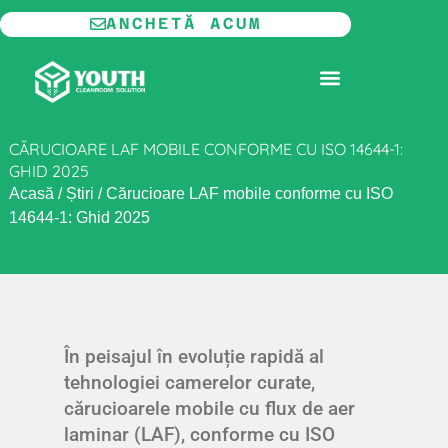
Skip
ANCHETĂ ACUM
to
content
CAMERĂ CURATĂ MODULARĂ
CĂRUCIOARE LAF MOBILE CONFORME CU ISO 14644-1:
GHID 2025
Acasă
/
Știri
/
Cărucioare LAF mobile conforme cu ISO
14644-1: Ghid 2025
În peisajul în evoluție rapidă al
tehnologiei camerelor curate,
cărucioarele mobile cu flux de aer
laminar (LAF), conforme cu ISO