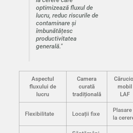
optimizează fluxul de
lucru, reduc riscurile de
contaminare și
îmbunătățesc
productivitatea
generală."
Aspectul
Camera
Cărucio
fluxului de
curată
mobil
lucru
tradițională
LAF
Plasare
Flexibilitate
Locații fixe
la cerer