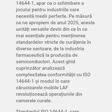
14644-1, apar ca o schimbare a
jocului pentru industriile care
necesită medii perfecte. Pe măsură
ce ne apropiem de anul 2025, aceste
unități versatile devin din ce în ce
mai esențiale pentru menținerea
standardelor stricte de curățenie în
diverse sectoare, de la industria
farmaceutică la producția de
semiconductori. Acest ghid
cuprinzător analizează
complexitatea conformității cu ISO
14644-1 și modul în care
cărucioarele mobile LAF
revoluționează operațiunile din
camerele curate.
Standardul ISO 14644-1, care