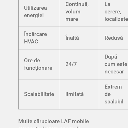
Continuă,
La
Utilizarea
volum
cerere,
energiei
mare
localizat
Încărcare
Înaltă
Redusă
HVAC
După
Ore de
24/7
cum este
funcționare
necesar
Extrem
Scalabilitate
limitată
de
scalabil
Multe cărucioare LAF mobile