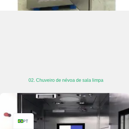
TR
PL
ES
RO
RU
02. Chuveiro de névoa de sala limpa
IT
KO
FR
EN
PT