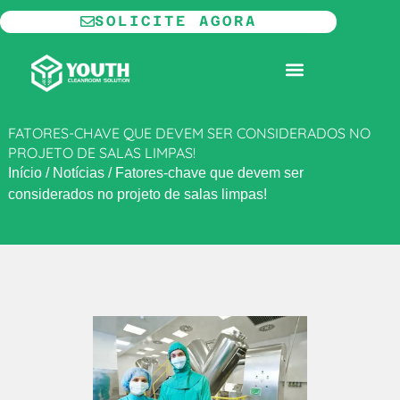
Ir
SOLICITE AGORA
para
o
SALA LIMPA MODULAR
conteúdo
FATORES-CHAVE QUE DEVEM SER CONSIDERADOS NO
PROJETO DE SALAS LIMPAS!
Início
/
Notícias
/
Fatores-chave que devem ser
considerados no projeto de salas limpas!