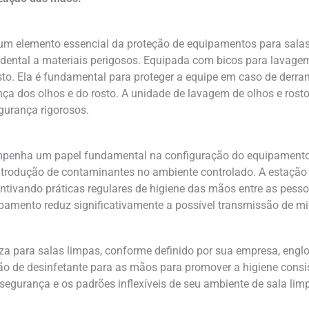
m elemento essencial da proteção de equipamentos para salas 
idental a materiais perigosos. Equipada com bicos para lavage
sto. Ela é fundamental para proteger a equipe em caso de der
a dos olhos e do rosto. A unidade de lavagem de olhos e rost
gurança rigorosos.
mpenha um papel fundamental na configuração do equipamento 
 introdução de contaminantes no ambiente controlado. A estaçã
entivando práticas regulares de higiene das mãos entre as pes
pamento reduz significativamente a possível transmissão de mi
a para salas limpas, conforme definido por sua empresa, engl
ção de desinfetante para as mãos para promover a higiene con
segurança e os padrões inflexíveis de seu ambiente de sala lim