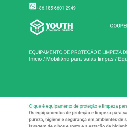
Ir
+86 185 6601 2949
para
o
conteúdo
COOPE
EQUIPAMENTO DE PROTEÇÃO E LIMPEZA D
Início
/
Mobiliário para salas limpas
/
Equ
O que é equipamento de proteção e limpeza par
Os equipamentos de proteção e limpeza para sa
pureza, higiene e segurança em ambientes de s
lavagem de olhos e rosto e a estação de higien