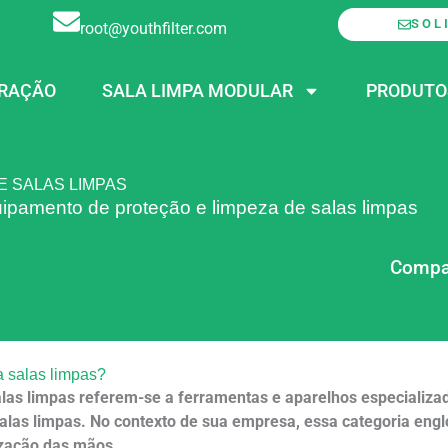
SOL
root@youthfilter.com
RAÇÃO
SALA LIMPA MODULAR
PRODUTO
E SALAS LIMPAS
ipamento de proteção e limpeza de salas limpas
Compar
a salas limpas?
las limpas referem-se a ferramentas e aparelhos especializa
alas limpas. No contexto de sua empresa, essa categoria eng
ização das mãos.