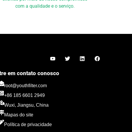
com a qualidade e o serviço.
Y
T
L
F
o
w
i
a
u
i
n
c
t
t
k
e
tre em contato conosco
u
t
e
b
Türkçe
b
e
d
o
root@youthfilter.com
Polski
e
r
i
o
n
k
+86 185 6601 2949
Español
Wuxi, Jiangsu, China
Română
Mapas do site
Русский
Política de privacidade
Italiano