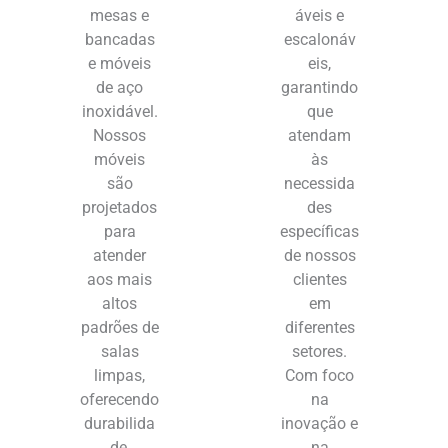
mesas e
áveis e
bancadas
escalonáv
e móveis
eis,
de aço
garantindo
inoxidável.
que
Nossos
atendam
móveis
às
são
necessida
projetados
des
para
específicas
atender
de nossos
aos mais
clientes
altos
em
padrões de
diferentes
salas
setores.
limpas,
Com foco
oferecendo
na
durabilida
inovação e
de,
na