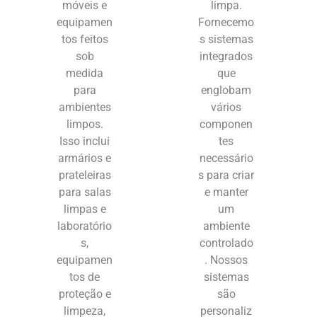
móveis e
limpa.
equipamen
Fornecemo
tos feitos
s sistemas
sob
integrados
medida
que
para
englobam
ambientes
vários
limpos.
componen
Isso inclui
tes
armários e
necessário
prateleiras
s para criar
para salas
e manter
limpas e
um
laboratório
ambiente
s,
controlado
equipamen
. Nossos
tos de
sistemas
proteção e
são
limpeza,
personaliz