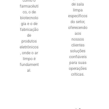
como o
de sala
farmacêuti
limpa
co, o de
específicos
biotecnolo
do setor,
gia e o de
oferecendo
fabricação
aos
de
nossos
produtos
clientes
eletrônicos
soluções
, onde o ar
confiáveis
limpo é
para suas
fundament
operações
al.
críticas.