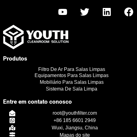
Y
T
L
F
o
w
i
a
u
i
n
c
t
t
k
e
u
t
e
b
b
e
d
o
Produtos
e
r
i
o
Filtro De Ar Para Salas Limpas
n
k
Equipamentos Para Salas Limpas
Mobiliário Para Salas Limpas
Sistema De Sala Limpa
TR
Entre em contato conosco
PL
root@youthfilter.com
ES
+86 185 6601 2949
RO
Wuxi, Jiangsu, China
RU
Mapas do site