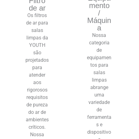
Filtro
mento
de ar
/
Os filtros
Máquin
de ar para
a
salas
Nossa
limpas da
categoria
YOUTH
de
são
equipamen
projetados
tos para
para
salas
atender
limpas
aos
abrange
rigorosos
uma
requisitos
variedade
de pureza
de
do ar de
ferramenta
ambientes
s e
críticos.
dispositivo
Nossa