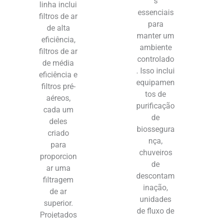
s
linha inclui
essenciais
filtros de ar
para
de alta
manter um
eficiência,
ambiente
filtros de ar
controlado
de média
. Isso inclui
eficiência e
equipamen
filtros pré-
tos de
aéreos,
purificação
cada um
de
deles
biossegura
criado
nça,
para
chuveiros
proporcion
de
ar uma
descontam
filtragem
inação,
de ar
unidades
superior.
de fluxo de
Projetados