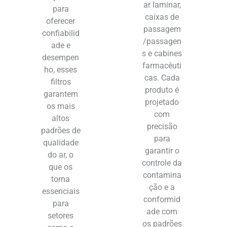
ar laminar,
para
caixas de
oferecer
passagem
confiabilid
/passagen
ade e
s e cabines
desempen
farmacêuti
ho, esses
cas. Cada
filtros
produto é
garantem
projetado
os mais
com
altos
precisão
padrões de
para
qualidade
garantir o
do ar, o
controle da
que os
contamina
torna
ção e a
essenciais
conformid
para
ade com
setores
os padrões