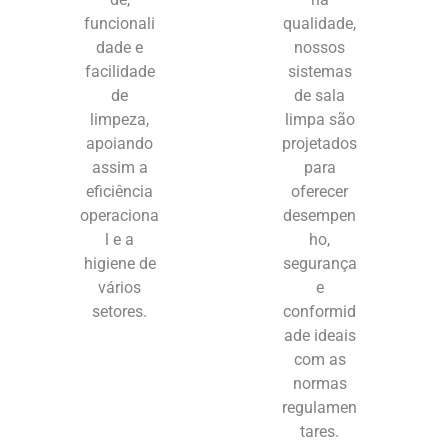
funcionali
qualidade,
dade e
nossos
facilidade
sistemas
de
de sala
limpeza,
limpa são
apoiando
projetados
assim a
para
eficiência
oferecer
operaciona
desempen
l e a
ho,
higiene de
segurança
vários
e
setores.
conformid
ade ideais
com as
normas
regulamen
tares.