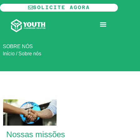
Ir
SOLICITE AGORA
para
o
SALA LIMPA MODULAR
conteúdo
SOBRE NÓS
Início
/
Sobre nós
Nossas missões