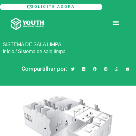
Ir
SOLICITE AGORA
para
o
SALA LIMPA MODULAR
conteúdo
SISTEMA DE SALA LIMPA
Início
/
Sistema de sala limpa
Compartilhar por: