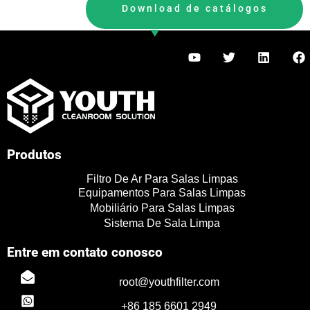
Download de catálogos
Y
T
L
F
o
w
i
a
u
i
n
c
t
t
k
e
u
t
e
b
b
e
d
o
e
r
i
o
n
k
Produtos
Filtro De Ar Para Salas Limpas
Equipamentos Para Salas Limpas
Mobiliário Para Salas Limpas
Sistema De Sala Limpa
Entre em contato conosco
TR
root@youthfilter.com
PL
+86 185 6601 2949