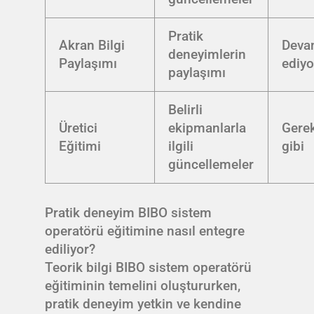
Pratik
Akran Bilgi
Dev
deneyimlerin
Paylaşımı
ediyo
paylaşımı
Belirli
Üretici
ekipmanlarla
Gerek
Eğitimi
ilgili
gibi
güncellemeler
Pratik deneyim BIBO sistem
operatörü eğitimine nasıl entegre
ediliyor?
Teorik bilgi BIBO sistem operatörü
eğitiminin temelini oluştururken,
pratik deneyim yetkin ve kendine