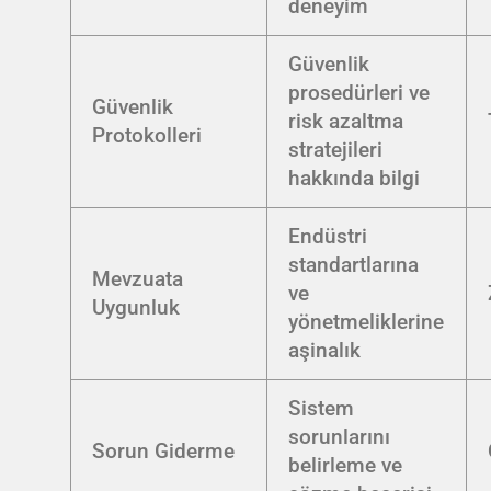
deneyim
Güvenlik
prosedürleri ve
Güvenlik
risk azaltma
Protokolleri
stratejileri
hakkında bilgi
Endüstri
standartlarına
Mevzuata
ve
Uygunluk
yönetmeliklerine
aşinalık
Sistem
sorunlarını
Sorun Giderme
belirleme ve