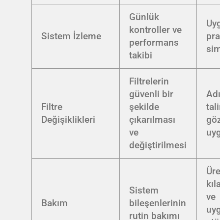
Günlük
Uy
kontroller ve
Sistem İzleme
pra
performans
si
takibi
Filtrelerin
güvenli bir
Ad
Filtre
şekilde
tal
Değişiklikleri
çıkarılması
göz
ve
uy
değiştirilmesi
Üre
kıl
Sistem
ve
Bakım
bileşenlerinin
uy
rutin bakımı