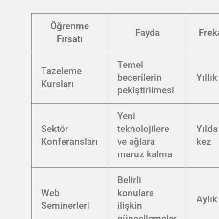
Öğrenme
Fayda
Frek
Fırsatı
Temel
Tazeleme
becerilerin
Yıllık
Kursları
pekiştirilmesi
Yeni
Sektör
teknolojilere
Yılda
Konferansları
ve ağlara
kez
maruz kalma
Belirli
Web
konulara
Aylık
Seminerleri
ilişkin
güncellemeler