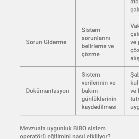
atö
çal
Va
Sistem
çal
sorunlarını
Sorun Giderme
ve
belirleme ve
çö
çözme
alı
Sistem
Şa
verilerinin ve
kul
Dokümantasyon
bakım
ve 
günlüklerinin
tu
kaydedilmesi
uy
Mevzuata uygunluk BIBO sistem
operatörü eğitimini nasıl etkiliyor?