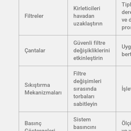
Tipl
Kirleticileri
der
Filtreler
havadan
ve 
uzaklaştırın
pro
Güvenli filtre
Uyg
Çantalar
değişikliklerini
ber
etkinleştirin
Filtre
değişimleri
Sıkıştırma
sırasında
İşl
Mekanizmaları
torbaları
sabitleyin
Sistem
Basınç
Ölç
basıncını
Göstergeleri
ve 