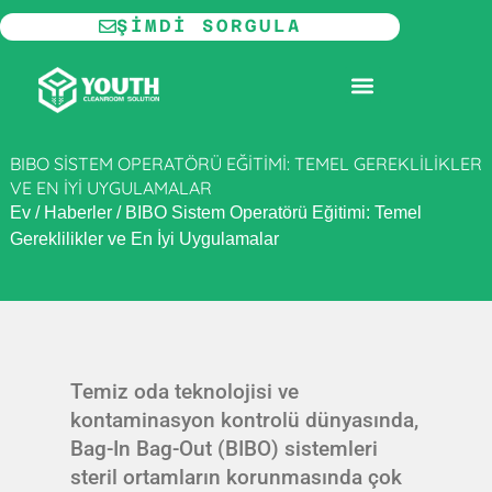
İçeriğe
ŞIMDI SORGULA
atla
MODÜLER TEMIZ ODA
BIBO SISTEM OPERATÖRÜ EĞITIMI: TEMEL GEREKLILIKLER
VE EN İYI UYGULAMALAR
Ev
/
Haberler
/
BIBO Sistem Operatörü Eğitimi: Temel
Gereklilikler ve En İyi Uygulamalar
Temiz oda teknolojisi ve
kontaminasyon kontrolü dünyasında,
Bag-In Bag-Out (BIBO) sistemleri
steril ortamların korunmasında çok