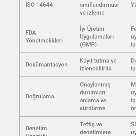
ISO 14644
sınıflandırması
Y
ve izleme
İyi Üretim
F
FDA
Uygulamaları
u
Yönetmelikleri
(GMP)
iç
Kayıt tutma ve
D
Dokümantasyon
izlenebilirlik
iç
Onaylanmış
M
durumları
u
Doğrulama
anlama ve
iç
sürdürme
ö
Teftiş ve
S
Denetim
denetimlere
u