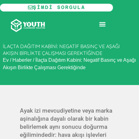
İçeriğe
ŞIMDI SORGULA
atla
MODÜLER TEMIZ ODA
İLAÇTA DAĞITIM KABINI: NEGATIF BASINÇ VE AŞAĞI
AKIŞIN BIRLIKTE ÇALIŞMASI GEREKTIĞINDE
Ev
/
Haberler
/
İlaçta Dağıtım Kabini: Negatif Basınç ve Aşağı
Akışın Birlikte Çalışması Gerektiğinde
Ayak izi mevcudiyetine veya marka
aşinalığına dayalı olarak bir kabin
belirlemek aynı sonucu doğurma
eğilimindedir: hava akışı işlevleri