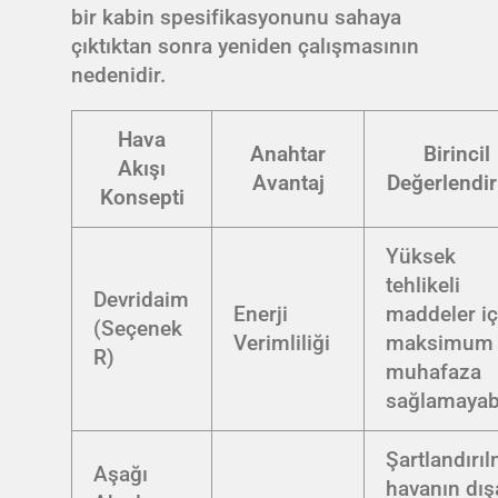
bir kabin spesifikasyonunu sahaya
çıktıktan sonra yeniden çalışmasının
nedenidir.
Hava
Anahtar
Birincil
Akışı
Avantaj
Değerlendi
Konsepti
Yüksek
tehlikeli
Devridaim
Enerji
maddeler iç
(Seçenek
Verimliliği
maksimum
R)
muhafaza
sağlamayabi
Şartlandırıl
Aşağı
havanın dış