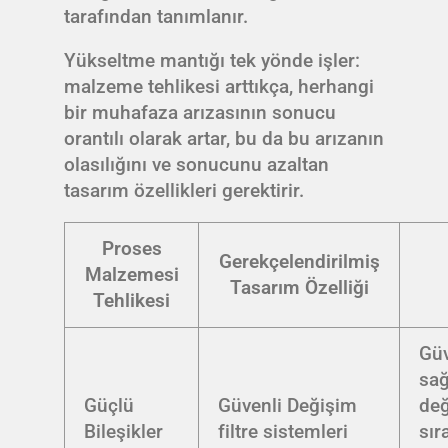
tarafından tanımlanır.
Yükseltme mantığı tek yönde işler:
malzeme tehlikesi arttıkça, herhangi
bir muhafaza arızasının sonucu
orantılı olarak artar, bu da bu arızanın
olasılığını ve sonucunu azaltan
tasarım özellikleri gerektirir.
Proses
Gerekçelendirilmiş
Malzemesi
Tasarım Özelliği
Tehlikesi
Güv
sağ
Güçlü
Güvenli Değişim
değ
Bileşikler
filtre sistemleri
sır