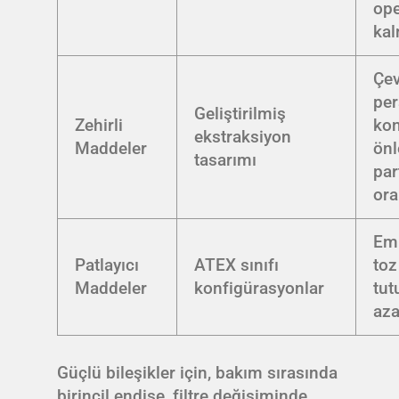
op
kal
Çev
per
Geliştirilmiş
Zehirli
ko
ekstraksiyon
Maddeler
önl
tasarımı
par
ora
Em
Patlayıcı
ATEX sınıfı
toz
Maddeler
konfigürasyonlar
tut
aza
Güçlü bileşikler için, bakım sırasında
birincil endişe, filtre değişiminde