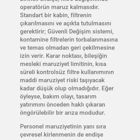
operatörün maruz kalmasıdır.
Standart bir kabin, filtrenin
çıkarılmasını ve açıkta tutulmasını
gerektirir; Güvenli Değişim sistemi,
kontamine filtrelerin torbalanmasına
ve temas olmadan geri çekilmesine
izin verir. Karar noktası, bileşiğin
mesleki maruziyet limitinin, kısa
süreli kontrolsüz filtre kullanımının
maddi maruziyet riski taşıyacak
kadar düşük olup olmadığıdır. Eğer
öyleyse, bakım olayı, tasarım
yatırımını önceden haklı çıkaran
öngörülebilir bir arıza modudur.
Personel maruziyetinin yanı sıra
çevresel kirlenmenin de endişe