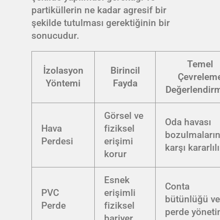
partiküllerin ne kadar agresif bir
şekilde tutulması gerektiğinin bir
sonucudur.
Temel
İzolasyon
Birincil
Çevrelem
Yöntemi
Fayda
Değerlendir
Görsel ve
Oda havası
Hava
fiziksel
bozulmaları
Perdesi
erişimi
karşı kararlıl
korur
Esnek
Conta
PVC
erişimli
bütünlüğü v
Perde
fiziksel
perde yöneti
bariyer