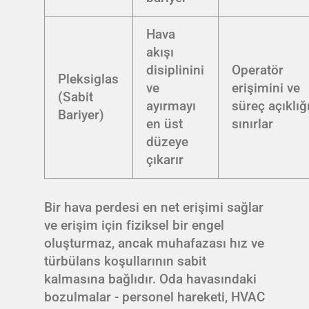
Hava
akışı
disiplinini
Operatör
Pleksiglas
ve
erişimini ve
(Sabit
ayırmayı
süreç açıklığ
Bariyer)
en üst
sınırlar
düzeye
çıkarır
Bir hava perdesi en net erişimi sağlar
ve erişim için fiziksel bir engel
oluşturmaz, ancak muhafazası hız ve
türbülans koşullarının sabit
kalmasına bağlıdır. Oda havasındaki
bozulmalar - personel hareketi, HVAC