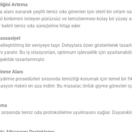
iğini Artırma
alanı sunarak çeşitli temiz oda görevleri için steril bir ortam s
ül birikimini önleyen pürüzsüz ve temizlenmesi kolay bir yüzey 
r belirli temiz oda süreçlerine hitap eder.
Hassasiyet
elleştirilmiş bir seviyeye taşır. Detaylara özen gösterilerek tasar
nı yaratır. Bu iş istasyonları, optimum işlevsellik için ayarlanabi
şekilde tasarlanmıştır.
yinme Alanı
irme prosedürleri sırasında temizliği korumak için temel bir fik
asyon riskini en aza indirir. Bu masalar, önlük giyme görevleri iç
lama
ırasında temiz oda protokollerine uyulmasını sağlar. Dayanıklılık 
da Altyapısını Destekleme