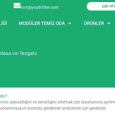
ŞIM
root@youthfilter.com
LIĞI
MODÜLER TEMIZ ODA
ÜRÜNLER
Masa ve Tezgahı
dir?
n işlevselliğini ve temizliğini artırmak için tasarlanmış ayrılmaz
 kontaminasyon kontrolü gerektiren endüstriler için gereklidir.