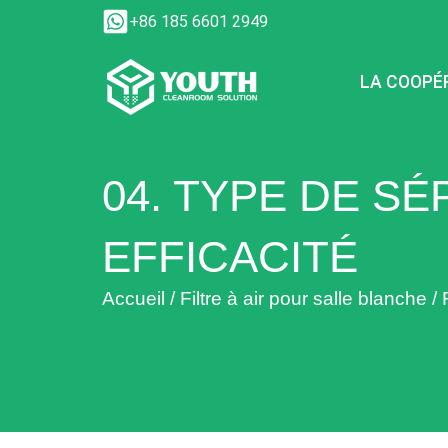
Aller
+86 185 6601 2949
au
contenu
LA COOPÉ
04. TYPE DE S
EFFICACITÉ
Accueil
/
Filtre à air pour salle blanche
/