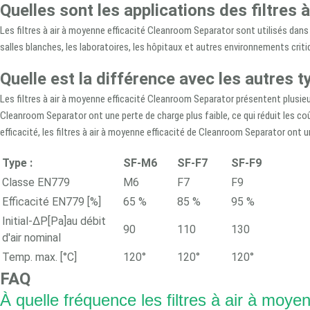
Quelles sont les applications des filtres
Les filtres à air à moyenne efficacité Cleanroom Separator sont utilisés dans
salles blanches, les laboratoires, les hôpitaux et autres environnements criti
Quelle est la différence avec les autres ty
Les filtres à air à moyenne efficacité Cleanroom Separator présentent plusieurs
Cleanroom Separator ont une perte de charge plus faible, ce qui réduit les co
efficacité, les filtres à air à moyenne efficacité de Cleanroom Separator ont une
Type :
SF-M6
SF-F7
SF-F9
Classe EN779
M6
F7
F9
Efficacité EN779 [%]
65 %
85 %
95 %
Initial-ΔP[Pa]au débit
90
110
130
d'air nominal
Temp. max. [°C]
120°
120°
120°
FAQ
À quelle fréquence les filtres à air à moy