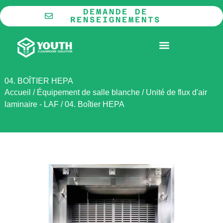
Aller
DEMANDE DE
au
RENSEIGNEMENTS
contenu
LA COOPÉRATION
SALLE BLANCHE MODULAIRE
04. BOÎTIER HEPA
Accueil
/
Équipement de salle blanche
/
Unité de flux d'air
laminaire - LAF
/
04. Boîtier HEPA