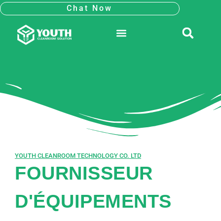
Aller
Chat Now
au
contenu
LA COOPÉRATION
SALLE BLANCHE MODULAIRE
YOUTH CLEANROOM TECHNOLOGY CO. LTD
FOURNISSEUR
D'ÉQUIPEMENTS