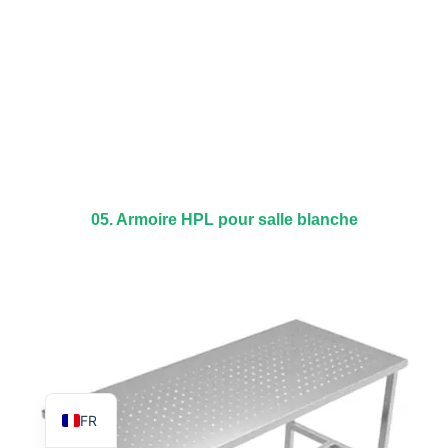
TR
PL
ES
05. Armoire HPL pour salle blanche
RO
RU
PT
IT
KO
EN
FR