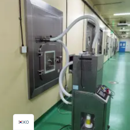
TR
PL
ES
RO
RU
PT
IT
FR
EN
KO