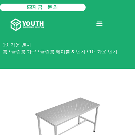
콘
지금 문의
텐
츠
모듈형 클린룸
제품
로
건
너
10. 가운 벤치
뛰
홈
/
클린룸 가구
/
클린룸 테이블 & 벤치
/
10. 가운 벤치
기