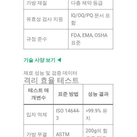
가방 재질
다층 제약 등급
IQ/OQ/PQ 문서 포
유효성 검사 지원
함
FDA, EMA, OSHA
규정 준수
표준
기술 사양 보기 ◀
재료 성능 및 검증 데이터
격리 효율 테스트
테스트 매
표준 방법
성능 결과
개변수
ISO 14644-
>99.9% 유
입자 억제
3
지
200g의 힘
가방 무결
ASTM