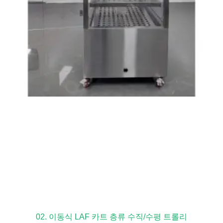
02. 이동식 LAF 카트 층류 수직/수평 트롤리