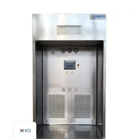
TR
PL
ES
RO
RU
PT
IT
FR
EN
KO