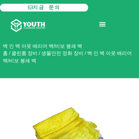
콘
지금 문의
텐
츠
모듈형 클린룸
제품
로
건
너
백 인 백 아웃 배리어 백/비보 봉쇄 백
뛰
홈
/
클린룸 장비
/
생물안전 정화 장비
/
백 인 백 아웃 배리어
기
백/비보 봉쇄 백