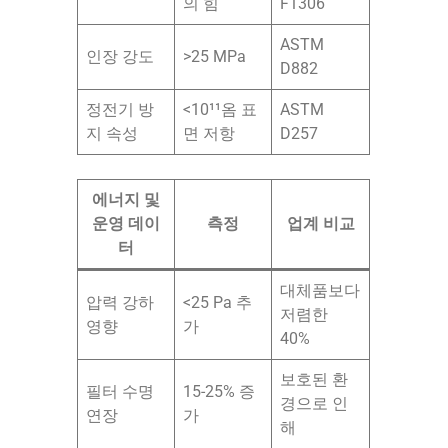
의 힘
F1306
ASTM
인장 강도
>25 MPa
D882
정전기 방
<10¹¹옴 표
ASTM
지 속성
면 저항
D257
에너지 및
운영 데이
측정
업계 비교
터
대체품보다
압력 강하
<25 Pa 추
저렴한
영향
가
40%
보호된 환
필터 수명
15-25% 증
경으로 인
연장
가
해