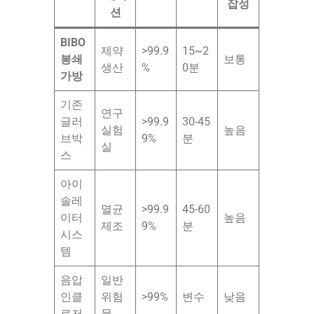
잡성
션
BIBO
제약
>99.9
15~2
봉쇄
보통
생산
%
0분
가방
기존
연구
글러
>99.9
30-45
실험
높음
브박
9%
분
실
스
아이
솔레
멸균
>99.9
45-60
이터
높음
제조
9%
분
시스
템
음압
일반
인클
위험
>99%
변수
낮음
로저
물