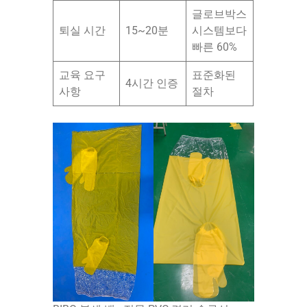
글로브박스
퇴실 시간
15~20분
시스템보다
빠른 60%
교육 요구
표준화된
4시간 인증
사항
절차