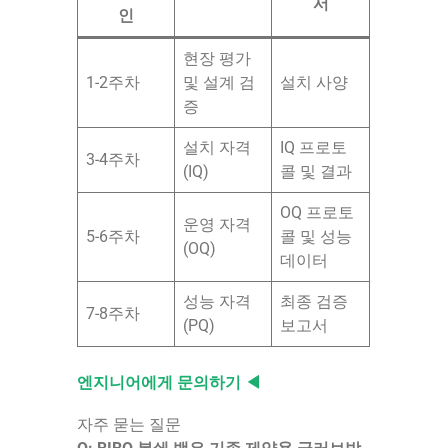
서
인
현장 평가
1-2주차
및 설계 검
설치 사양
증
설치 자격
IQ 프로토
3-4주차
(IQ)
콜 및 결과
OQ 프로토
운영 자격
5-6주차
콜 및 성능
(OQ)
데이터
성능 자격
최종 검증
7-8주차
(PQ)
보고서
엔지니어에게 문의하기 ◀
자주 묻는 질문