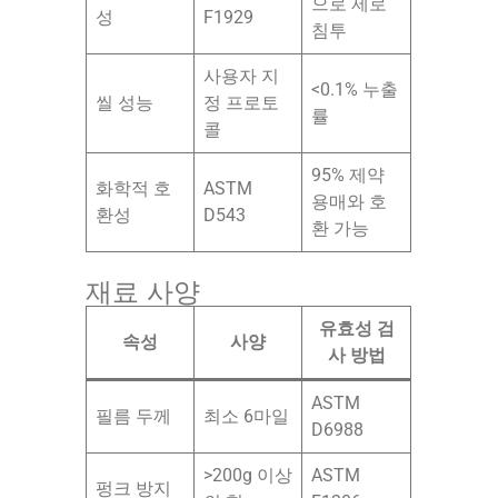
으로 제로
성
F1929
침투
사용자 지
<0.1% 누출
씰 성능
정 프로토
률
콜
95% 제약
화학적 호
ASTM
용매와 호
환성
D543
환 가능
재료 사양
유효성 검
속성
사양
사 방법
ASTM
필름 두께
최소 6마일
D6988
>200g 이상
ASTM
펑크 방지