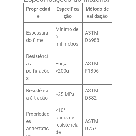
Propriedad
Especifica
Método de
e
ção
validação
Mínimo de
Espessura
ASTM
6
do filme
D6988
milímetros
Resistênci
a a
Força
ASTM
perfuraçõe
>200g
F1306
s
Resistênci
ASTM
>25 MPa
a à tração
D882
<10¹¹
Propriedad
ohms de
es
ASTM
resistência
antiestátic
D257
de
as