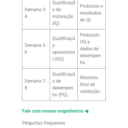
Qualificaçã
Protocolo e
Semana 3-
o de
resultados
4
instalação
do QI
(IQ)
Protocolo
Qualificaçã
OQ e
Semana 5-
o
dados de
6
operaciona
desempen
l (OQ)
ho
Qualificaçã
Relatório
Semana 7-
o de
final de
8
desempen
validação
ho (PQ)
Fale com nossos engenheiros ◀
Perguntas frequentes