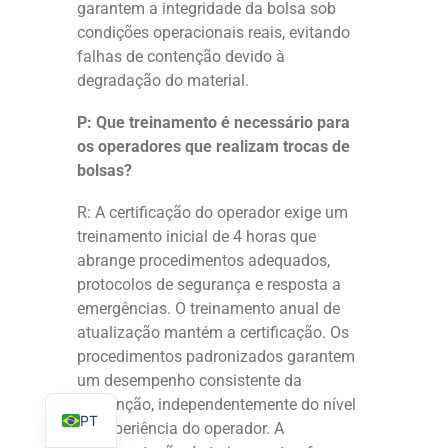
garantem a integridade da bolsa sob
condições operacionais reais, evitando
falhas de contenção devido à
degradação do material.
P: Que treinamento é necessário para
TR
os operadores que realizam trocas de
PL
bolsas?
ES
R: A certificação do operador exige um
RO
treinamento inicial de 4 horas que
RU
abrange procedimentos adequados,
protocolos de segurança e resposta a
IT
emergências. O treinamento anual de
KO
atualização mantém a certificação. Os
FR
procedimentos padronizados garantem
um desempenho consistente da
EN
contenção, independentemente do nível
PT
de experiência do operador. A