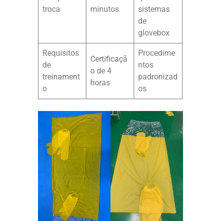
troca
minutos
sistemas
de
glovebox
Requisitos
Procedime
Certificaçã
de
ntos
o de 4
treinament
padronizad
horas
o
os