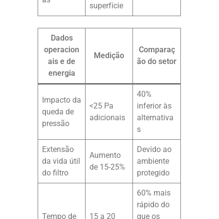
superfície
Dados
operacion
Comparaç
Medição
ais e de
ão do setor
energia
40%
Impacto da
<25 Pa
inferior às
queda de
adicionais
alternativa
pressão
s
Extensão
Devido ao
Aumento
da vida útil
ambiente
de 15-25%
do filtro
protegido
60% mais
rápido do
Tempo de
15 a 20
que os