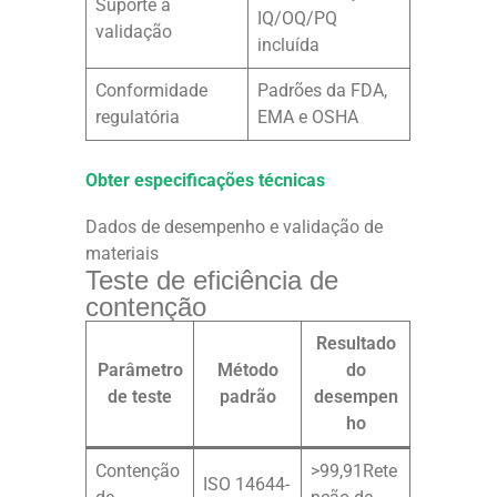
Suporte à
IQ/OQ/PQ
validação
incluída
Conformidade
Padrões da FDA,
regulatória
EMA e OSHA
Obter especificações técnicas
Dados de desempenho e validação de
materiais
Teste de eficiência de
contenção
Resultado
Parâmetro
Método
do
de teste
padrão
desempen
ho
Contenção
>99,91Rete
ISO 14644-