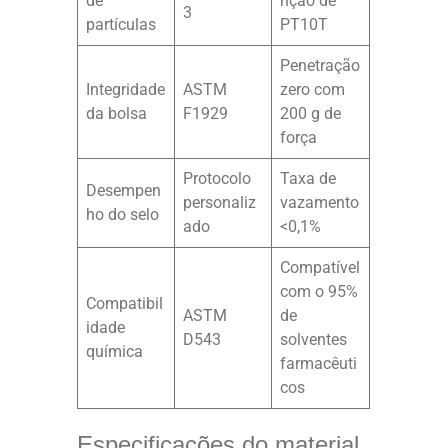
de
nção de
3
partículas
PT10T
Penetração
Integridade
ASTM
zero com
da bolsa
F1929
200 g de
força
Protocolo
Taxa de
Desempen
personaliz
vazamento
ho do selo
ado
<0,1%
Compatível
com o 95%
Compatibil
ASTM
de
idade
D543
solventes
química
farmacêuti
cos
Especificações do material