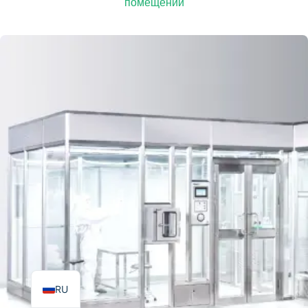
помещений
TR
PL
ES
RO
PT
IT
KO
FR
EN
RU