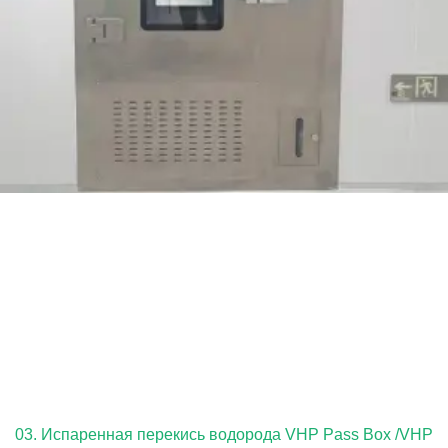
03. Испаренная перекись водорода VHP Pass Box /VHP