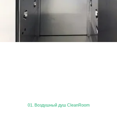
01. Воздушный душ CleanRoom