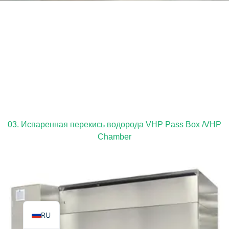
TR
PL
ES
RO
03. Испаренная перекись водорода VHP Pass Box /VHP
PT
Chamber
IT
KO
FR
EN
RU