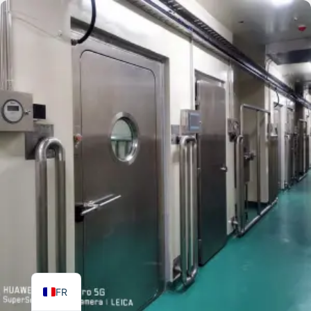
TR
PL
ES
RO
RU
PT
IT
KO
EN
FR