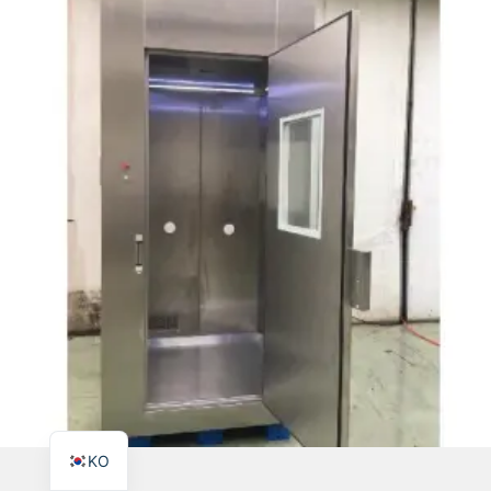
TR
PL
ES
RO
RU
PT
IT
FR
EN
KO