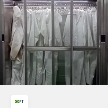
TR
PL
ES
RO
RU
IT
KO
FR
EN
PT