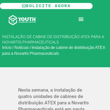
Ir
SOLICITE AGORA
para
o
SALA LIMPA MODULAR
conteúdo
INSTALAÇÃO DE CABINE DE DISTRIBUIÇÃO ATEX PARA A
NOVARTIS PHARMACEUTICALS
Início
/
Notícias
/
Instalação de cabine de distribuição ATEX
para a Novartis Pharmaceuticals
Nesta semana, a instalação de
quatro unidades de cabines de
distribuição ATEX para a Novartis
Pharmaceuticals está em pauta.