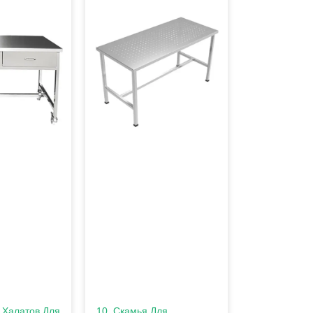
 Халатов Для
10. Скамья Для