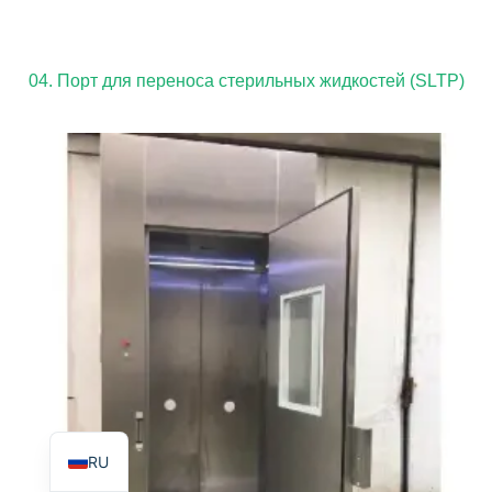
04. Порт для переноса стерильных жидкостей (SLTP)
TR
PL
ES
RO
PT
IT
KO
FR
EN
RU