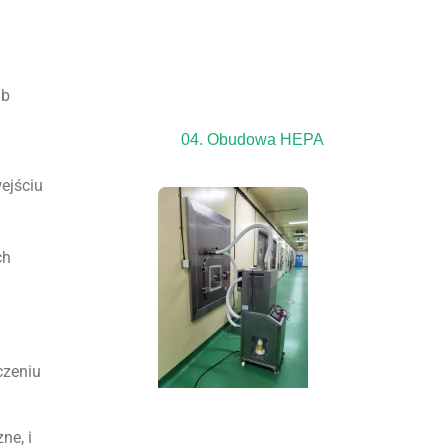
ub
04. Obudowa HEPA
ejściu
ch
czeniu
ne, i