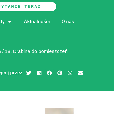
PYTANIE TERAZ
ty
Aktualności
O nas
h
/
18. Drabina do pomieszczeń
pnij przez: