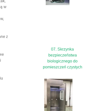
ak,
ką w
ów,
ane z
07. Skrzynka
owe
bezpieczeństwa
i
biologicznego do
pomieszczeń czystych
iu