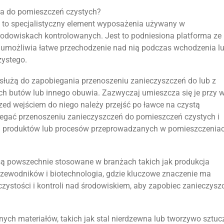
wa do pomieszczeń czystych?
to specjalistyczny element wyposażenia używany w
rodowiskach kontrolowanych. Jest to podniesiona platforma ze
ra umożliwia łatwe przechodzenie nad nią podczas wchodzenia l
zystego.
służą do zapobiegania przenoszeniu zanieczyszczeń do lub z
h butów lub innego obuwia. Zazwyczaj umieszcza się je przy w
zed wejściem do niego należy przejść po ławce na czystą
egać przenoszeniu zanieczyszczeń do pomieszczeń czystych i
u produktów lub procesów przeprowadzanych w pomieszczenia
są powszechnie stosowane w branżach takich jak produkcja
rzewodników i biotechnologia, gdzie kluczowe znaczenie ma
ystości i kontroli nad środowiskiem, aby zapobiec zanieczysz
ch materiałów, takich jak stal nierdzewna lub tworzywo sztucz