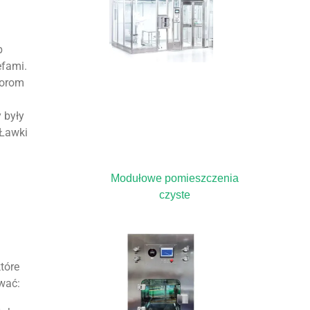
b
efami.
torom
 były
 Ławki
Modułowe pomieszczenia
czyste
tóre
wać: