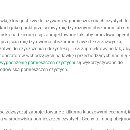
ławki, która jest zwykle używana w pomieszczeniach czystych lu
kach jako punkt przejściowy między różnymi obszarami lub str
isko nad ziemią i są zaprojektowane tak, aby umożliwić opera
u przejścia między dwoma obszarami. Ławki te są zazwyczaj
łatwe do czyszczenia i dezynfekcji, i są zaprojektowane tak, aby
ar operatorów wchodzących na ławkę i przechodzących nad nią.
ą
wyposażenie pomieszczeń czystych
i są wykorzystywane do
 środowiska pomieszczeń czystych.
są zazwyczaj zaprojektowane z kilkoma kluczowymi cechami, k
ytku w środowisku pomieszczeń czystych. Cechy te mogą obejmo