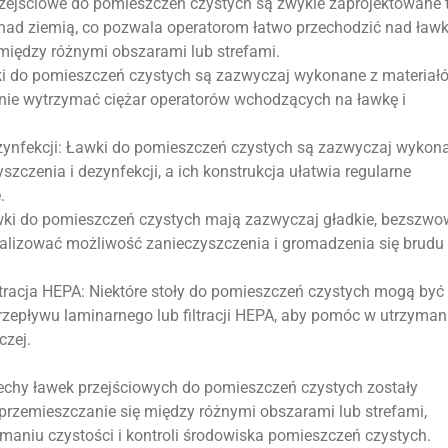
zejściowe do pomieszczeń czystych są zwykle zaprojektowane t
 nad ziemią, co pozwala operatorom łatwo przechodzić nad ław
 między różnymi obszarami lub strefami.
ki do pomieszczeń czystych są zazwyczaj wykonane z materiał
tanie wytrzymać ciężar operatorów wchodzących na ławkę i
zynfekcji: Ławki do pomieszczeń czystych są zazwyczaj wykon
szczenia i dezynfekcji, a ich konstrukcja ułatwia regularne
.
wki do pomieszczeń czystych mają zazwyczaj gładkie, bezszw
alizować możliwość zanieczyszczenia i gromadzenia się brudu 
ltracja HEPA: Niektóre stoły do pomieszczeń czystych mogą być
epływu laminarnego lub filtracji HEPA, aby pomóc w utrzyman
czej.
cechy ławek przejściowych do pomieszczeń czystych zostały
 przemieszczanie się między różnymi obszarami lub strefami,
aniu czystości i kontroli środowiska pomieszczeń czystych.