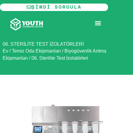
İçeriğe
ŞIMDI SORGULA
atla
MODÜLER TEMIZ ODA
06. STERILITE TEST İZOLATÖRLERI
Ev
/
Temiz Oda Ekipmanları
/
Biyogüvenlik Arıtma
Ekipmanları
/
06. Sterilite Test İzolatörleri