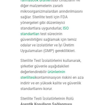
farmasöti̇k ürünler
tıbbi cihazların ve
diğer malzemelerin zararlı
mikroorganizmalardan arındırılmasını
sağlar. Sterilite testi için FDA
yönergeleri gibi düzenleyici
standartlara uygundurlar,
ISO
standartları
test sürecinin
güvenilirliğini sağlamak için temiz
odalar ve izolatörler ve İyi Üretim
Uygulamaları (GMP) gereklilikleri.
Sterilite Test İzolatörlerini kullanarak,
şirketler güvenle aşağıdakileri
değerlendirebilir
ürünlerinin
sterilitesi
kontaminasyon riskini en aza
indirir ve en yüksek kalite ve güvenlik
standartlarını korur.
Sterilite Testi İzolatörlerinin Rolü
Aseptik Koşulların Sağlanması