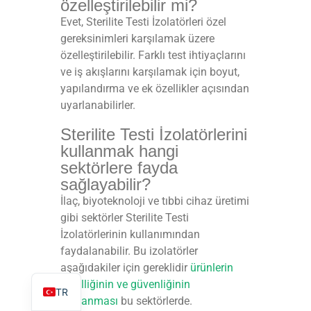
özelleştirilebilir mi?
Evet, Sterilite Testi İzolatörleri özel
gereksinimleri karşılamak üzere
özelleştirilebilir. Farklı test ihtiyaçlarını
ve iş akışlarını karşılamak için boyut,
PL
yapılandırma ve ek özellikler açısından
uyarlanabilirler.
ES
Sterilite Testi İzolatörlerini
RO
kullanmak hangi
RU
sektörlere fayda
PT
sağlayabilir?
IT
İlaç, biyoteknoloji ve tıbbi cihaz üretimi
gibi sektörler Sterilite Testi
KO
İzolatörlerinin kullanımından
FR
faydalanabilir. Bu izolatörler
aşağıdakiler için gereklidir
ürünlerin
EN
sterilliğinin ve güvenliğinin
TR
sağlanması
bu sektörlerde.