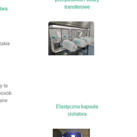
transferowe
stwa
takie
y te
sposób
wane
Elastyczna kapsuła
izolatora