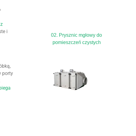
o
 z
te i
02. Prysznic mgłowy do
pomieszczeń czystych
óbką,
 porty
z
biega