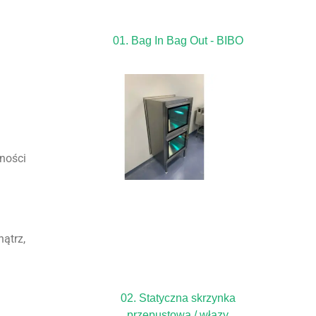
01. Bag In Bag Out - BIBO
jności
ątrz,
02. Statyczna skrzynka
przepustowa / włazy