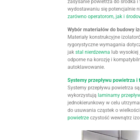
zasysanie powietrza do środka i
wydostawaniu się potencjalnie n
zarówno operatorom, jak i środ
Wybór materiałów do budowy iz
Materiały konstrukcyjne izolator
rygorystyczne wymagania dotyczą
jak
stal nierdzewna
lub wysokiej 
odporne na korozję i kompatybiln
autoklawowanie.
Systemy przepływu powietrza i f
Systemy przepływu powietrza są 
wykorzystują
laminarny przepły
jednokierunkowy w celu utrzyma
do usuwania cząstek o wielkości
powietrze
czystość wewnątrz izol