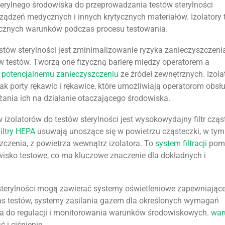
erylnego środowiska do przeprowadzania testów sterylności
ądzeń medycznych i innych krytycznych materiałów. Izolatory 
ycznych warunków podczas procesu testowania.
tów sterylności jest zminimalizowanie ryzyka zanieczyszczenia
 testów. Tworzą one fizyczną barierę między operatorem a
 potencjalnemu zanieczyszczeniu
ze źródeł zewnętrznych. Izola
ak porty rękawic i rękawice, które umożliwiają operatorom obsł
ania ich na działanie otaczającego środowiska.
zolatorów do testów sterylności jest wysokowydajny filtr cząs
iltry HEPA
usuwają unoszące się w powietrzu cząsteczki, w tym
zczenia, z powietrza wewnątrz izolatora. To
system filtracji
pom
owisko testowe, co ma kluczowe znaczenie dla dokładnych i
 sterylności mogą zawierać systemy oświetleniowe zapewniając
s testów, systemy zasilania gazem dla określonych wymagań
ia do regulacji i monitorowania warunków środowiskowych.
war
 i ciśnienie.