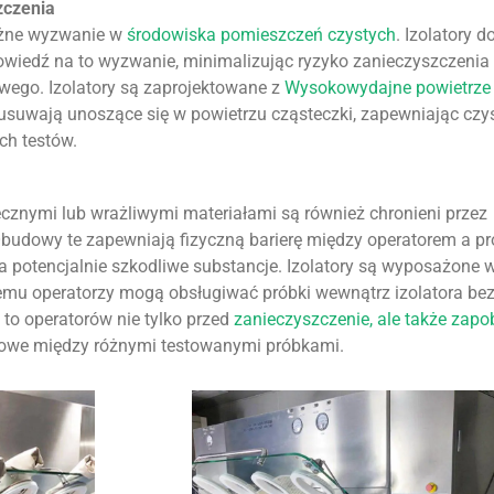
zczenia
ażne wyzwanie w
środowiska pomieszczeń czystych
. Izolatory d
owiedź na to wyzwanie, minimalizując ryzyko zanieczyszczenia
wego. Izolatory są zaprojektowane z
Wysokowydajne powietrze
usuwają unoszące się w powietrzu cząsteczki, zapewniając czys
ch testów.
ecznymi lub wrażliwymi materiałami są również chronieni przez
 Obudowy te zapewniają fizyczną barierę między operatorem a pr
a potencjalnie szkodliwe substancje. Izolatory są wyposażone w
czemu operatorzy mogą obsługiwać próbki wewnątrz izolatora be
 to operatorów nie tylko przed
zanieczyszczenie, ale także zapo
żowe między różnymi testowanymi próbkami.