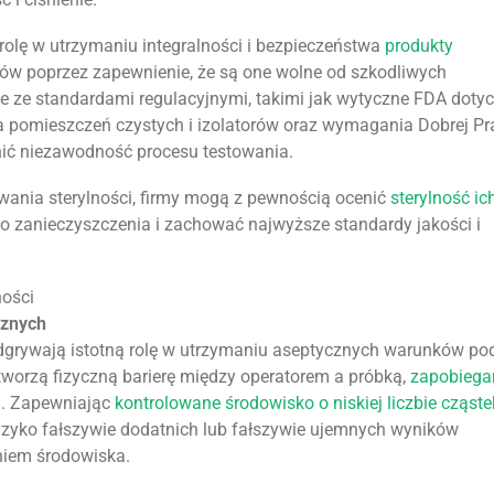
 rolę w utrzymaniu integralności i bezpieczeństwa
produkty
ałów poprzez zapewnienie, że są one wolne od szkodliwych
 ze standardami regulacyjnymi, takimi jak wytyczne FDA doty
a pomieszczeń czystych i izolatorów oraz wymagania Dobrej Pr
ić niezawodność procesu testowania.
owania sterylności, firmy mogą z pewnością ocenić
sterylność ic
o zanieczyszczenia i zachować najwyższe standardy jakości i
ności
cznych
 odgrywają istotną rolę w utrzymaniu aseptycznych warunków p
 tworzą fizyczną barierę między operatorem a próbką,
zapobiega
u
. Zapewniając
kontrolowane środowisko o niskiej liczbie cząste
ryzyko fałszywie dodatnich lub fałszywie ujemnych wyników
iem środowiska.