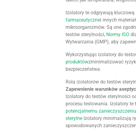
Izolatory te odgrywają kluczową
farmaceutyczne
i innych materi
mikroorganizmów. Są one zgodne
testów sterylności,
Normy ISO
dl
Wytwarzania (GMP), aby zapewn
Wykorzystując izolatory do test
produktów
zminimalizować ryzyk
bezpieczeństwa.
Rola izolatorów do testów steryl
Zapewnienie warunków asepty
Izolatory do testów sterylności
procesu testowania. Izolatory te
potencjalnemu zanieczyszczeni
sterylne
Izolatory minimalizują 
spowodowanych zanieczyszczen