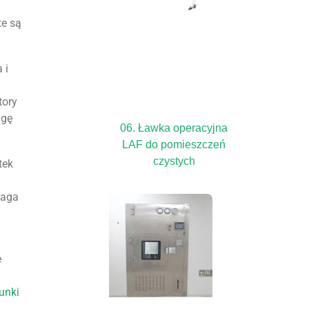
te są
 i
tory
ugę
06. Ławka operacyjna
LAF do pomieszczeń
czystych
tek
aga
e
unki