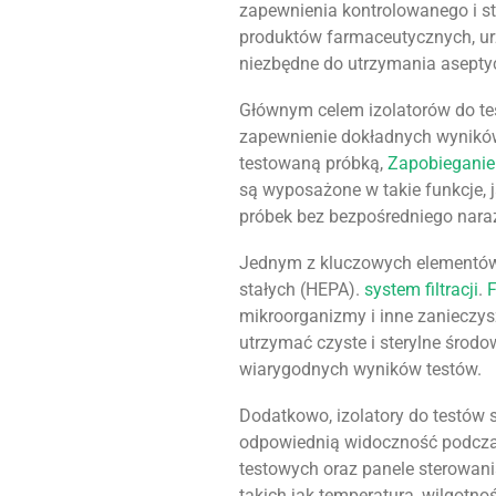
zapewnienia kontrolowanego i st
produktów farmaceutycznych, urz
niezbędne do utrzymania asept
Głównym celem izolatorów do tes
zapewnienie dokładnych wyników
testowaną próbką,
Zapobieganie
są wyposażone w takie funkcje, j
próbek bez bezpośredniego naraż
Jednym z kluczowych elementów i
stałych (HEPA).
system filtracji
.
F
mikroorganizmy i inne zanieczys
utrzymać czyste i sterylne środ
wiarygodnych wyników testów.
Dodatkowo, izolatory do testów
odpowiednią widoczność podcza
testowych oraz panele sterowan
takich jak temperatura, wilgotność