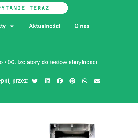
PYTANIE TERAZ
ty
Aktualności
O nas
go
/
06. Izolatory do testów sterylności
pnij przez: