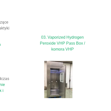
czące
aktyki
03. Vaporized Hydrogen
Peroxide VHP Pass Box /
h
komora VHP
odczas
nie
k i