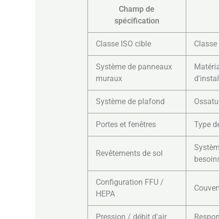
Champ de
spécification
Classe ISO cible
Classe 
Système de panneaux
Matéria
muraux
d'insta
Système de plafond
Ossatur
Portes et fenêtres
Type de
Système
Revêtements de sol
besoin
Configuration FFU /
Couvert
HEPA
Pression / débit d'air
Respons