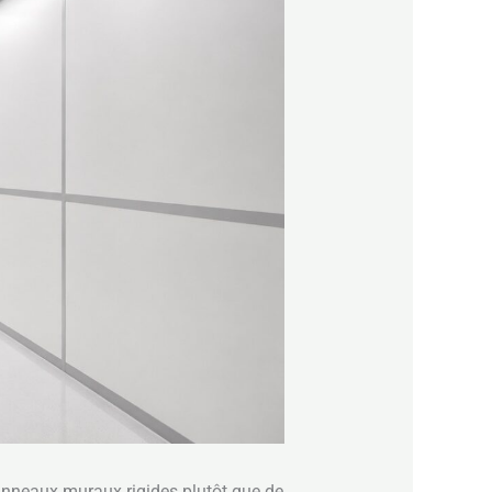
panneaux muraux rigides plutôt que de