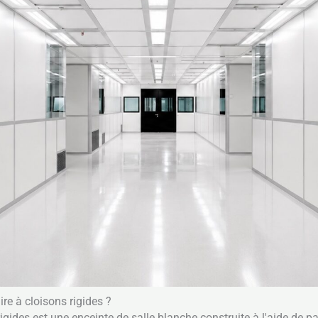
re à cloisons rigides ?
igides est une enceinte de salle blanche construite à l'aide de 