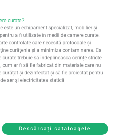
ere curate?
e este un echipament specializat, mobilier și
entru a fi utilizate în medii de camere curate.
rte controlate care necesită protocoale și
nține curățenia și a minimiza contaminarea. Ca
 curate trebuie să îndeplinească cerințe stricte
cum ar fi să fie fabricat din materiale care nu
e curățat și dezinfectat și să fie proiectat pentru
e aer și electricitatea statică.
Descărcați cataloagele