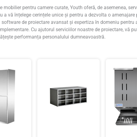
e mobilier pentru camere curate, Youth oferă, de asemenea, servic
 a vă înțelege cerințele unice și pentru a dezvolta o amenajare
m software de proiectare avansat și expertiza în domeniu pentru 
 implementare. Cu ajutorul serviciilor noastre de proiectare, vă p
nătățește performanța personalului dumneavoastră.