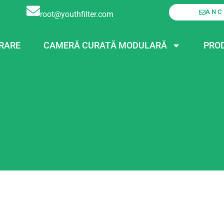
ANC
root@youthfilter.com
RARE
CAMERĂ CURATĂ MODULARĂ
PRO