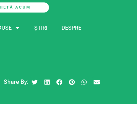
HETĂ ACUM
DUSE
ȘTIRI
DESPRE
Share By: