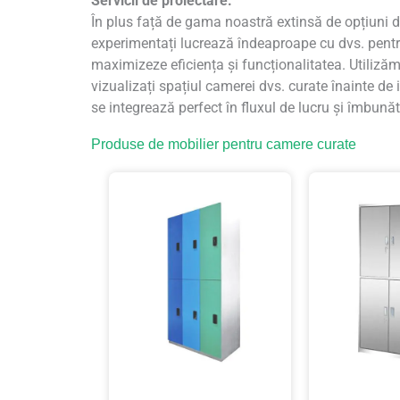
Servicii de proiectare:
În plus față de gama noastră extinsă de opțiuni d
experimentați lucrează îndeaproape cu dvs. pentru
maximizeze eficiența și funcționalitatea. Utiliză
vizualizați spațiul camerei dvs. curate înainte de
se integrează perfect în fluxul de lucru și îmbu
Produse de mobilier pentru camere curate