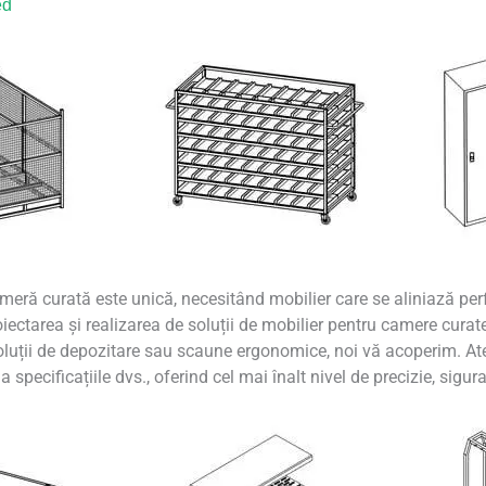
ed
meră curată este unică, necesitând mobilier care se aliniază perf
oiectarea și realizarea de soluții de mobilier pentru camere curat
soluții de depozitare sau scaune ergonomice, noi vă acoperim. At
 specificațiile dvs., oferind cel mai înalt nivel de precizie, sigur