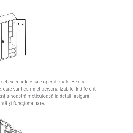
ect cu cerințele sale operaționale. Echipa
e, care sunt complet personalizabile. Indiferent
enția noastră meticuloasă la detalii asigură
anță și funcționalitate.