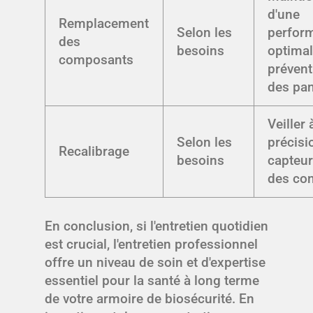
d'une
Remplacement
Selon les
perfor
des
besoins
optimal
composants
prévent
des pa
Veiller 
Selon les
précisi
Recalibrage
besoins
capteur
des con
En conclusion, si l'entretien quotidien
est crucial, l'entretien professionnel
offre un niveau de soin et d'expertise
essentiel pour la santé à long terme
de votre armoire de biosécurité. En