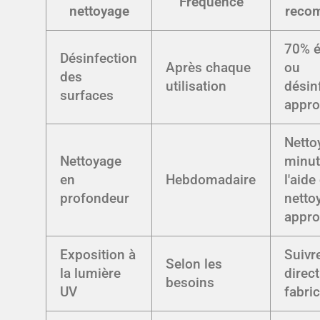
Fréquence
nettoyage
reco
70% é
Désinfection
Après chaque
ou
des
utilisation
désin
surfaces
appro
Netto
Nettoyage
minut
en
Hebdomadaire
l'aide
profondeur
netto
appro
Exposition à
Suivr
Selon les
la lumière
direc
besoins
UV
fabri