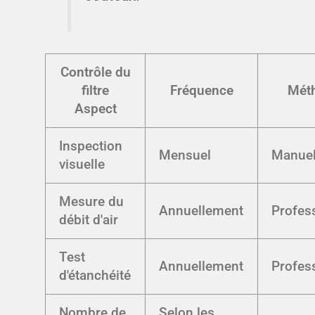
Contrôle du
filtre
Fréquence
Mét
Aspect
Inspection
Mensuel
Manue
visuelle
Mesure du
Annuellement
Profes
débit d'air
Test
Annuellement
Profes
d'étanchéité
Nombre de
Selon les