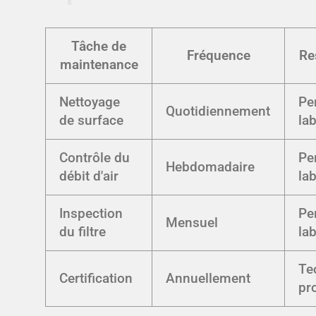
Tâche de
Fréquence
Re
maintenance
Nettoyage
Pe
Quotidiennement
de surface
la
Contrôle du
Pe
Hebdomadaire
débit d'air
la
Inspection
Pe
Mensuel
du filtre
la
Te
Certification
Annuellement
pr