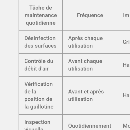
Tâche de
maintenance
Fréquence
Im
quotidienne
Désinfection
Après chaque
Cr
des surfaces
utilisation
Contrôle du
Avant chaque
Ha
débit d'air
utilisation
Vérification
de la
Avant et après
Ha
position de
utilisation
la guillotine
Inspection
Quotidiennement
Mo
visuelle