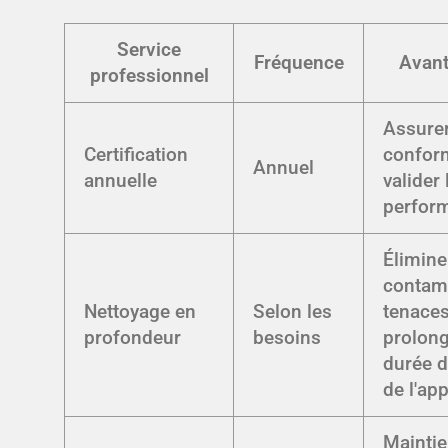
Service
Fréquence
Avan
professionnel
Assurer
Certification
conform
Annuel
annuelle
valider 
perfor
Élimine
contam
Nettoyage en
Selon les
tenaces
profondeur
besoins
prolong
durée d
de l'app
Mainti