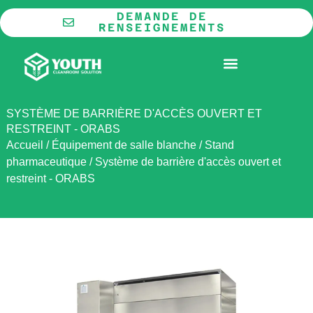
Aller
DEMANDE DE
au
RENSEIGNEMENTS
contenu
LA COOPÉRATION
SALLE BLANCHE MODULAIRE
SYSTÈME DE BARRIÈRE D'ACCÈS OUVERT ET
RESTREINT - ORABS
Accueil
/
Équipement de salle blanche
/
Stand
pharmaceutique
/
Système de barrière d'accès ouvert et
restreint - ORABS