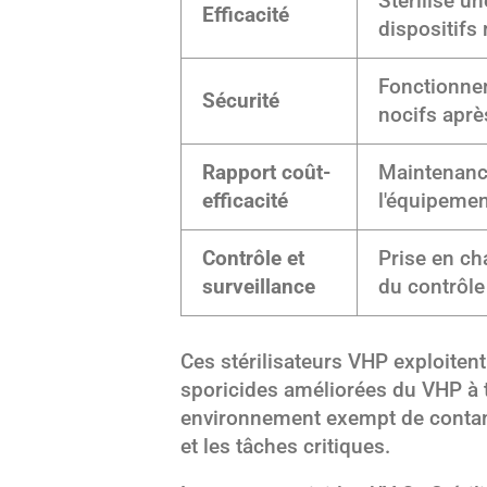
Stérilise u
Efficacité
dispositifs
Fonctionnem
Sécurité
nocifs après
Rapport coût-
Maintenance
efficacité
l'équipemen
Contrôle et
Prise en ch
surveillance
du contrôle
Ces stérilisateurs VHP exploitent
sporicides améliorées du VHP à 
environnement exempt de contam
et les tâches critiques.