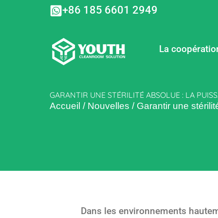
Aller
+86 185 6601 2949
au
contenu
La coopératio
GARANTIR UNE STÉRILITÉ ABSOLUE : LA PUI
Accueil
/
Nouvelles
/
Garantir une stéril
Dans les environnements hautem