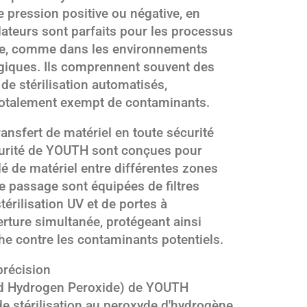
 pression positive ou négative, en
olateurs sont parfaits pour les processus
ale, comme dans les environnements
giques. Ils comprennent souvent des
e stérilisation automatisés,
totalement exempt de contaminants.
ransfert de matériel en toute sécurité
curité de YOUTH sont conçues pour
rôlé de matériel entre différentes zones
de passage sont équipées de filtres
rilisation UV et de portes à
erture simultanée, protégeant ainsi
che contre les contaminants potentiels.
précision
zed Hydrogen Peroxide) de YOUTH
de stérilisation au peroxyde d'hydrogène