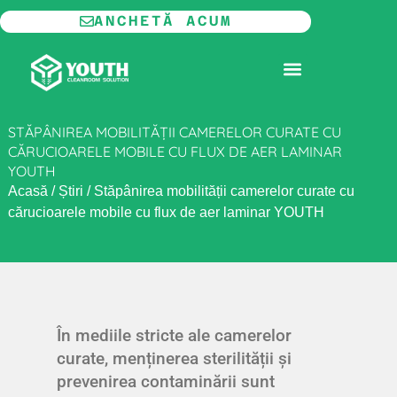
Salt
ANCHETĂ ACUM
la
conținut
CAMERĂ CURATĂ MODULARĂ
STĂPÂNIREA MOBILITĂȚII CAMERELOR CURATE CU
CĂRUCIOARELE MOBILE CU FLUX DE AER LAMINAR
YOUTH
Acasă
/
Știri
/
Stăpânirea mobilității camerelor curate cu
cărucioarele mobile cu flux de aer laminar YOUTH
În mediile stricte ale camerelor
curate, menținerea sterilității și
prevenirea contaminării sunt