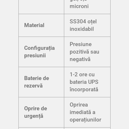
microni
SS304 oțel
Material
inoxidabil
Presiune
Configurația
pozitivă sau
presiunii
negativă
1-2 ore cu
Baterie de
bateria UPS
rezervă
încorporată
Oprirea
Oprire de
imediată a
urgență
operațiunilor