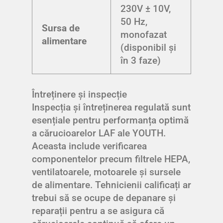
230V ± 10V,
50 Hz,
Sursa de
monofazat
alimentare
(disponibil și
în 3 faze)
Întreținere și inspecție
Inspecția și întreținerea regulată sunt
esențiale pentru performanța optimă
a cărucioarelor LAF ale YOUTH.
Aceasta include verificarea
componentelor precum filtrele HEPA,
ventilatoarele, motoarele și sursele
de alimentare. Tehnicienii calificați ar
trebui să se ocupe de depanare și
reparații pentru a se asigura că