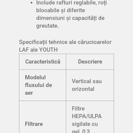
Include rafturi reglabile, roți
blocabile și diferite
dimensiuni și capacități de
greutate.
Specificații tehnice ale cărucioarelor
LAF ale YOUTH
Caracteristică
Descriere
Modelul
Vertical sau
fluxului de
orizontal
aer
Filtre
HEPA/ULPA
Filtrare
sigilate cu
gel, 0,3