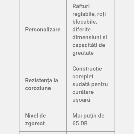
Rafturi
reglabile, roți
blocabile,
Personalizare
diferite
dimensiuni și
capacități de
greutate
Construcție
complet
Rezistența la
sudată pentru
coroziune
curățare
ușoară
Nivel de
Mai puțin de
zgomot
65 DB