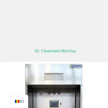
TR
PL
ES
02. Cleanroom Mist Duș
RU
PT
IT
KO
FR
EN
RO