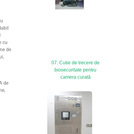
ru
dabil
d
e cu
eme de
i,
07. Cutie de trecere de
biosecuritate pentru
camera curată
A de
ne,