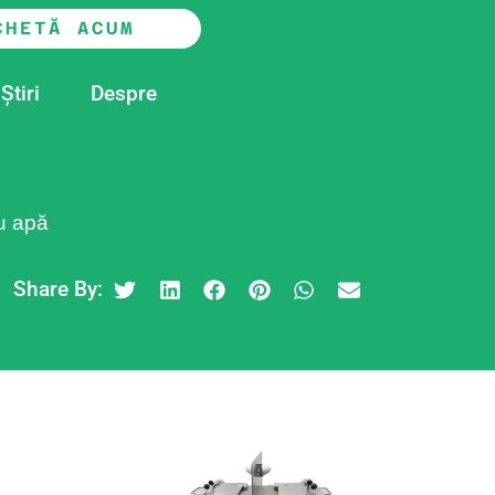
CHETĂ ACUM
Știri
Despre
u apă
Share By: