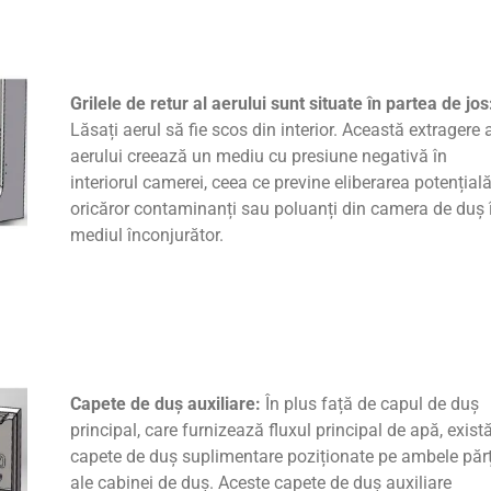
Grilele de retur al aerului sunt situate în partea de jos
Lăsați aerul să fie scos din interior. Această extragere 
aerului creează un mediu cu presiune negativă în
interiorul camerei, ceea ce previne eliberarea potențial
oricăror contaminanți sau poluanți din camera de duș 
mediul înconjurător.
Capete de duș auxiliare:
În plus față de capul de duș
principal, care furnizează fluxul principal de apă, exist
capete de duș suplimentare poziționate pe ambele părț
ale cabinei de duș. Aceste capete de duș auxiliare