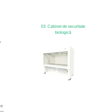
03. Cabinet de securitate
biologică
a
ce
or