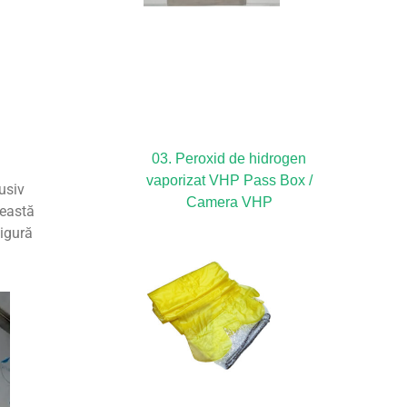
03. Peroxid de hidrogen
vaporizat VHP Pass Box /
usiv
Camera VHP
ceastă
sigură