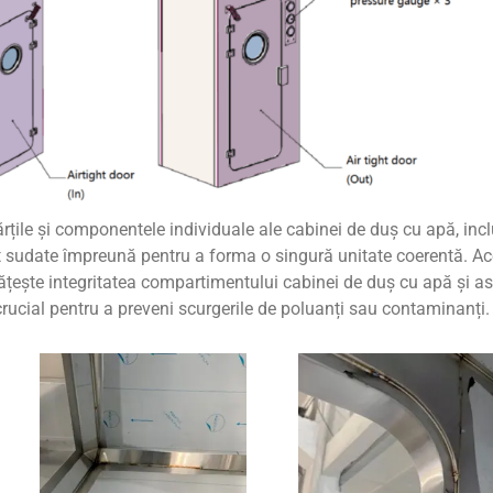
țile și componentele individuale ale cabinei de duș cu apă, incl
 sunt sudate împreună pentru a forma o singură unitate coerentă. A
țește integritatea compartimentului cabinei de duș cu apă și a
 crucial pentru a preveni scurgerile de poluanți sau contaminanți.