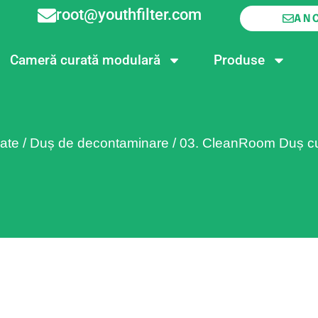
root@youthfilter.com
AN
Cameră curată modulară
Produse
ate
/
Duș de decontaminare
/
03. CleanRoom Duș c