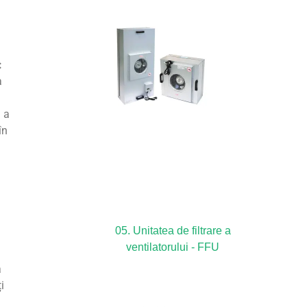
:
a
ă a
în
05. Unitatea de filtrare a
ventilatorului - FFU
ă
i