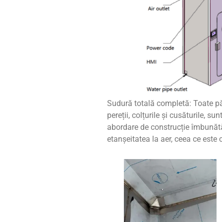
Sudură totală completă: Toate păr
pereții, colțurile și cusăturile,
abordare de construcție îmbunătă
etanșeitatea la aer, ceea ce este