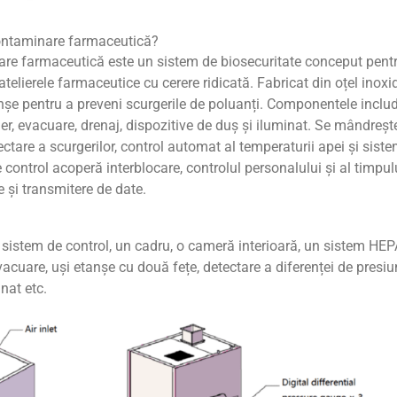
ontaminare farmaceutică?
re farmaceutică este un sistem de biosecuritate conceput pent
telierele farmaceutice cu cerere ridicată. Fabricat din oțel inoxi
anșe pentru a preveni scurgerile de poluanți. Componentele inclu
aer, evacuare, drenaj, dispozitive de duș și iluminat. Se mândreșt
etectare a scurgerilor, control automat al temperaturii apei și sist
control acoperă interblocare, controlul personalului și al timpulu
e și transmitere de date.
sistem de control, un cadru, o cameră interioară, un sistem HEP
cuare, uși etanșe cu două fețe, detectare a diferenței de presiu
inat etc.