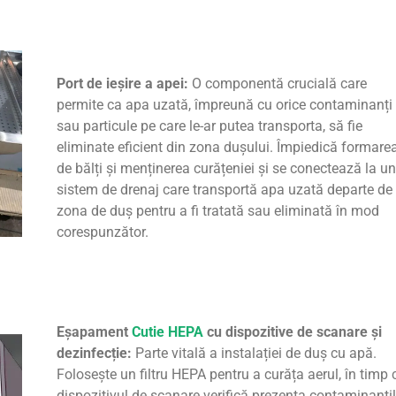
Port de ieșire a apei:
O componentă crucială care
permite ca apa uzată, împreună cu orice contaminanți
sau particule pe care le-ar putea transporta, să fie
eliminate eficient din zona dușului. Împiedică formare
de bălți și menținerea curățeniei și se conectează la un
sistem de drenaj care transportă apa uzată departe de
zona de duș pentru a fi tratată sau eliminată în mod
corespunzător.
Eșapament
Cutie HEPA
cu dispozitive de scanare și
dezinfecție:
Parte vitală a instalației de duș cu apă.
Folosește un filtru HEPA pentru a curăța aerul, în timp 
dispozitivul de scanare verifică prezența contaminanțil