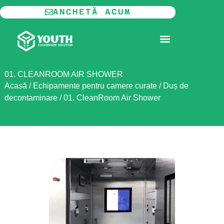
Skip
ANCHETĂ ACUM
to
content
CAMERĂ CURATĂ MODULARĂ
01. CLEANROOM AIR SHOWER
Acasă
/
Echipamente pentru camere curate
/
Duș de
decontaminare
/
01. CleanRoom Air Shower