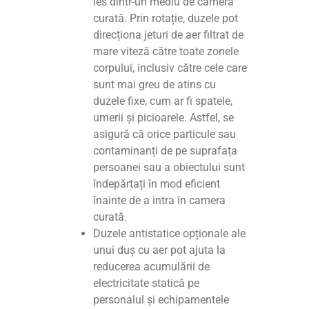
ies dintr-un mediu de cameră
curată. Prin rotație, duzele pot
direcționa jeturi de aer filtrat de
mare viteză către toate zonele
corpului, inclusiv către cele care
sunt mai greu de atins cu
duzele fixe, cum ar fi spatele,
umerii și picioarele. Astfel, se
asigură că orice particule sau
contaminanți de pe suprafața
persoanei sau a obiectului sunt
îndepărtați în mod eficient
înainte de a intra în camera
curată.
Duzele antistatice opționale ale
unui duș cu aer pot ajuta la
reducerea acumulării de
electricitate statică pe
personalul și echipamentele