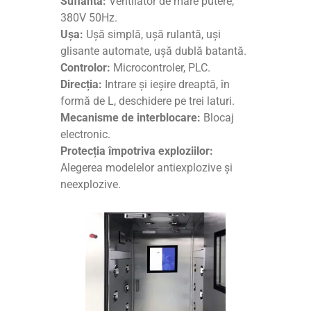
Suflantă:
Ventilator de mare putere,
380V 50Hz.
Ușa:
Ușă simplă, ușă rulantă, uși
glisante automate, ușă dublă batantă.
Controlor:
Microcontroler, PLC.
Direcția:
Intrare și ieșire dreaptă, în
formă de L, deschidere pe trei laturi.
Mecanisme de interblocare:
Blocaj
electronic.
Protecția împotriva exploziilor:
Alegerea modelelor antiexplozive și
neexplozive.