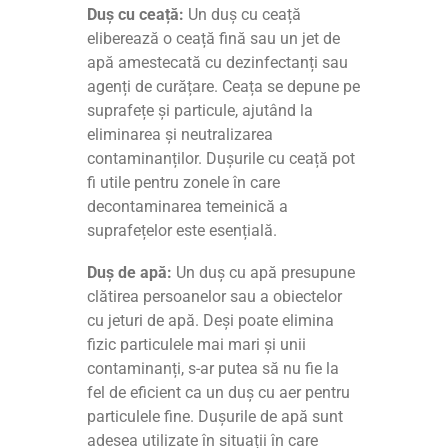
Duș cu ceață:
Un duș cu ceață
eliberează o ceață fină sau un jet de
apă amestecată cu dezinfectanți sau
agenți de curățare. Ceața se depune pe
suprafețe și particule, ajutând la
eliminarea și neutralizarea
contaminanților. Dușurile cu ceață pot
fi utile pentru zonele în care
decontaminarea temeinică a
suprafețelor este esențială.
Duș de apă:
Un duș cu apă presupune
clătirea persoanelor sau a obiectelor
cu jeturi de apă. Deși poate elimina
fizic particulele mai mari și unii
contaminanți, s-ar putea să nu fie la
fel de eficient ca un duș cu aer pentru
particulele fine. Dușurile de apă sunt
adesea utilizate în situații în care