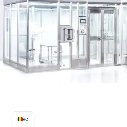
TR
PL
ES
RU
PT
IT
KO
FR
EN
RO