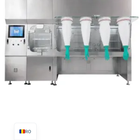
TR
PL
ES
RU
PT
IT
KO
FR
EN
RO