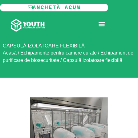
Skip
ANCHETĂ ACUM
to
content
CAMERĂ CURATĂ MODULARĂ
CAPSULĂ IZOLATOARE FLEXIBILĂ
Acasă
/
Echipamente pentru camere curate
/
Echipament de
purificare de biosecuritate
/
Capsulă izolatoare flexibilă