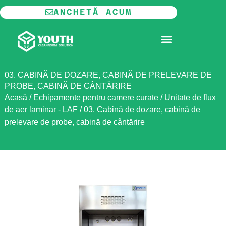
Skip
ANCHETĂ ACUM
to
content
CAMERĂ CURATĂ MODULARĂ
03. CABINĂ DE DOZARE, CABINĂ DE PRELEVARE DE
PROBE, CABINĂ DE CÂNTĂRIRE
Acasă
/
Echipamente pentru camere curate
/
Unitate de flux
de aer laminar - LAF
/
03. Cabină de dozare, cabină de
prelevare de probe, cabină de cântărire