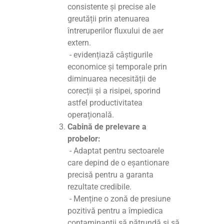
consistente și precise ale
greutății prin atenuarea
întreruperilor fluxului de aer
extern.
- evidențiază câștigurile
economice și temporale prin
diminuarea necesității de
corecții și a risipei, sporind
astfel productivitatea
operațională.
Cabină de prelevare a
probelor:
- Adaptat pentru sectoarele
care depind de o eșantionare
precisă pentru a garanta
rezultate credibile.
- Menține o zonă de presiune
pozitivă pentru a împiedica
contaminanții să pătrundă și să