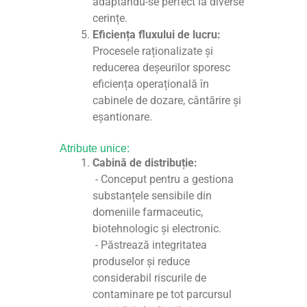
adaptându-se perfect la diverse
cerințe.
Eficiența fluxului de lucru:
Procesele raționalizate și
reducerea deșeurilor sporesc
eficiența operațională în
cabinele de dozare, cântărire și
eșantionare.
Atribute unice:
Cabină de distribuție:
- Conceput pentru a gestiona
substanțele sensibile din
domeniile farmaceutic,
biotehnologic și electronic.
- Păstrează integritatea
produselor și reduce
considerabil riscurile de
contaminare pe tot parcursul