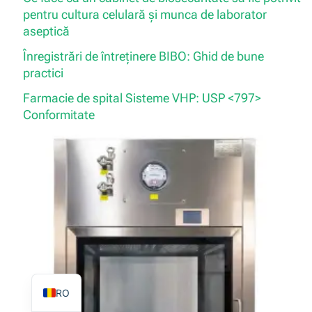
pentru cultura celulară și munca de laborator
aseptică
Înregistrări de întreținere BIBO: Ghid de bune
practici
TR
Farmacie de spital Sisteme VHP: USP <797>
PL
Conformitate
ES
RU
PT
IT
KO
FR
EN
RO