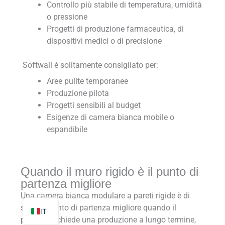
Controllo più stabile di temperatura, umidità
o pressione
Progetti di produzione farmaceutica, di
dispositivi medici o di precisione
TR
Softwall è solitamente consigliato per:
PL
Aree pulite temporanee
Produzione pilota
ES
Progetti sensibili al budget
RO
Esigenze di camera bianca mobile o
RU
espandibile
PT
KO
Quando il muro rigido è il punto di
FR
partenza migliore
EN
Una camera bianca modulare a pareti rigide è di
solito il punto di partenza migliore quando il
IT
progetto richiede una produzione a lungo termine,