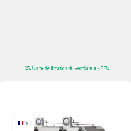
TR
PL
ES
RO
05. Unité de filtration du ventilateur - FFU
RU
PT
IT
KO
EN
FR